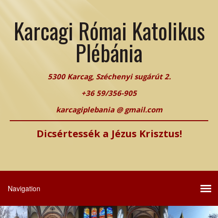
Karcagi Római Katolikus
Plébánia
5300 Karcag, Széchenyi sugárút 2.
+36 59/356-905
karcagiplebania @ gmail.com
Dicsértessék a Jézus Krisztus!