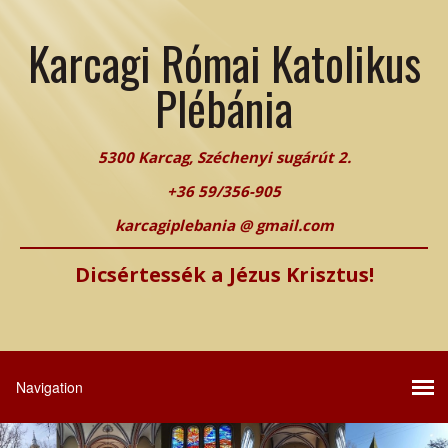
Karcagi Római Katolikus
Plébánia
5300 Karcag, Széchenyi sugárút 2.
+36 59/356-905
karcagiplebania @ gmail.com
Dicsértessék a Jézus Krisztus!