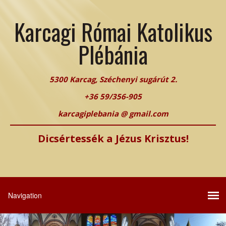
Karcagi Római Katolikus
Plébánia
5300 Karcag, Széchenyi sugárút 2.
+36 59/356-905
karcagiplebania @ gmail.com
Dicsértessék a Jézus Krisztus!