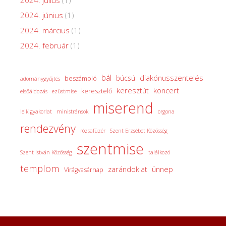
2024. június
(1)
2024. március
(1)
2024. február
(1)
bál
diakónusszentelés
búcsú
beszámoló
adománygyűjtés
keresztút
koncert
keresztelő
elsőáldozás
ezüstmise
miserend
lelkigyakorlat
ministránsok
orgona
rendezvény
rózsafüzér
Szent Erzsébet Közösség
szentmise
Szent István Közösség
találkozó
templom
zarándoklat
ünnep
Virágvasárnap