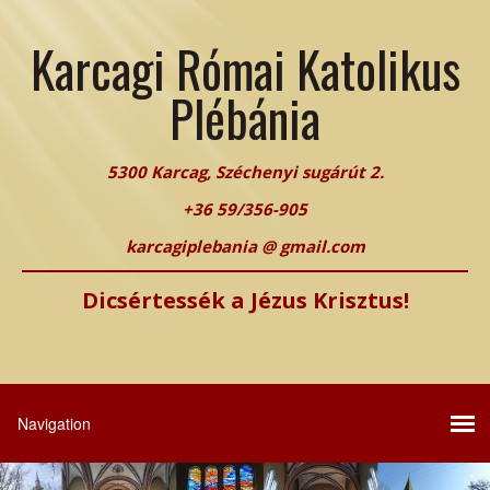
Karcagi Római Katolikus
Plébánia
5300 Karcag, Széchenyi sugárút 2.
+36 59/356-905
karcagiplebania @ gmail.com
Dicsértessék a Jézus Krisztus!