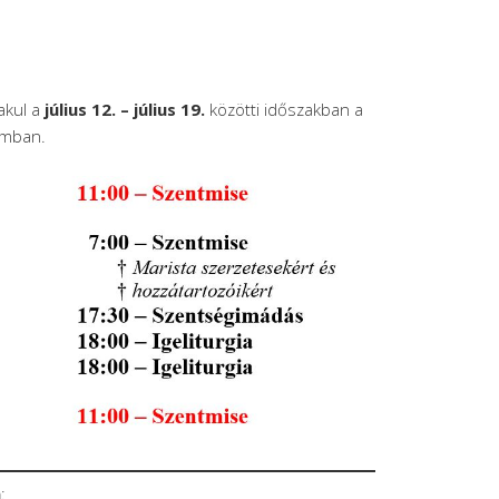
)
akul a
július 12. – július 19.
közötti időszakban a
omban.
n
: