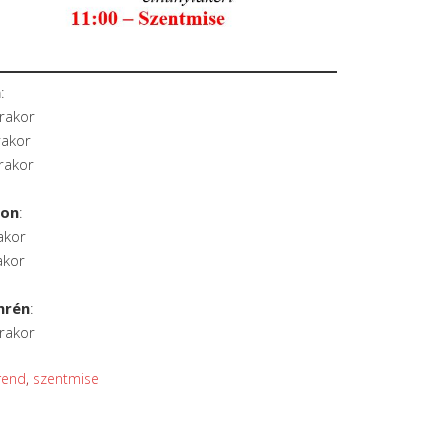
n
:
órakor
rakor
rakor
son
:
akor
akor
mrén
:
órakor
rend
,
szentmise