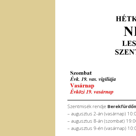
Szentmisék rendje
Berekfürdő
– augusztus 2-án (vasárnap) 10:
– augusztus 8-án (szombat) 19:0
– augusztus 9-én (vasárnap) 10: