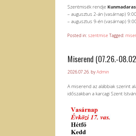
Szentmisék rendje
Kunmadara
– augusztus 2-án (vasárnap) 9:0
– augusztus 9-én (vasárnap) 9:0
Posted in:
szentmise
Tagged:
mise
Miserend (07.26.-08.02
2026.07.26.
by
Admin
A miserend az alábbiak szerint al
időszakban a karcagi Szent Istvá