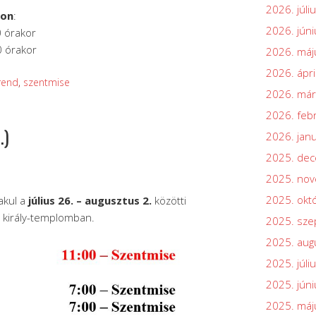
2026. júli
son
:
2026. júni
0 órakor
0 órakor
2026. máj
2026. ápri
rend
,
szentmise
2026. már
2026. feb
.)
2026. jan
2025. de
2025. no
2025. okt
akul a
július 26. – augusztus 2.
közötti
n király-templomban.
2025. sz
2025. aug
2025. júli
2025. júni
2025. máj