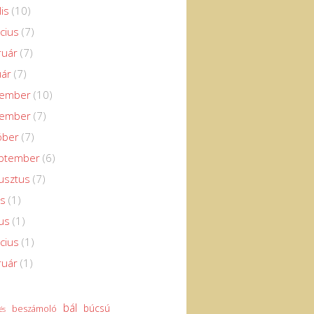
lis
(10)
cius
(7)
ruár
(7)
uár
(7)
cember
(10)
vember
(7)
óber
(7)
eptember
(6)
usztus
(7)
us
(1)
us
(1)
cius
(1)
ruár
(1)
bál
búcsú
beszámoló
és