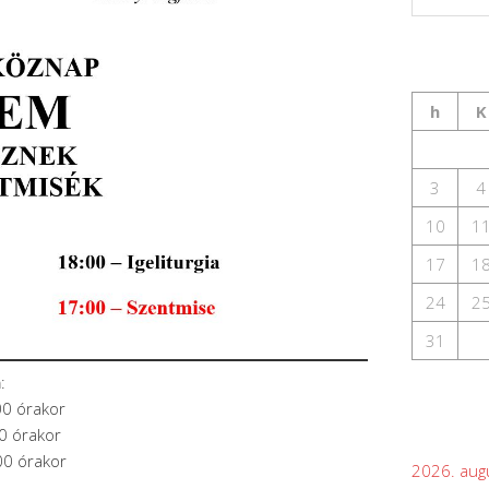
h
K
3
4
10
1
17
1
24
2
31
n
:
00 órakor
0 órakor
00 órakor
2026. aug