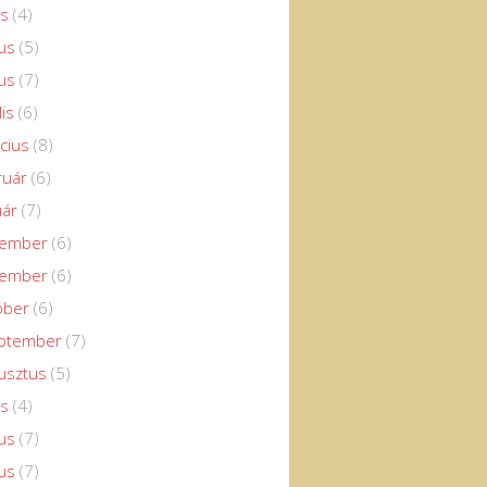
us
(4)
us
(5)
us
(7)
lis
(6)
cius
(8)
ruár
(6)
uár
(7)
cember
(6)
vember
(6)
óber
(6)
eptember
(7)
usztus
(5)
us
(4)
us
(7)
us
(7)