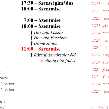
2025. ápri
2025. már
2025. feb
2025. jan
2024. de
2024. no
2024. okt
2024. sz
2024. aug
2024. júli
n
:
2024. júni
rakor
00 órakor
2024. már
00 órakor
2024. feb
son
:
akor
adománygyűjt