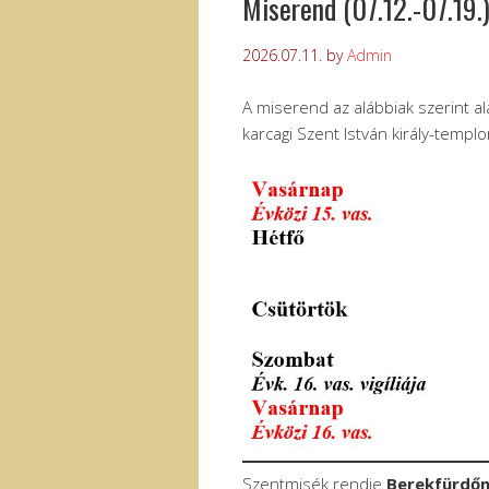
Miserend (07.12.-07.19.
2026.07.11.
by
Admin
A miserend az alábbiak szerint al
karcagi Szent István király-templ
Szentmisék rendje
Berekfürdő