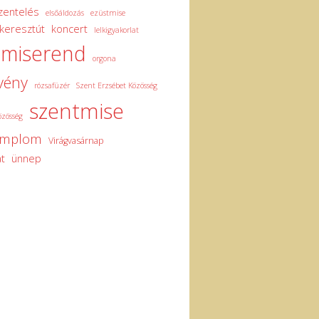
zentelés
elsőáldozás
ezüstmise
keresztút
koncert
lelkigyakorlat
miserend
orgona
vény
rózsafüzér
Szent Erzsébet Közösség
szentmise
özösség
emplom
Virágvasárnap
t
ünnep