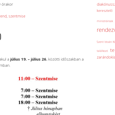
0 órakor
diakónuss
keresztelő
rend
,
szentmise
ministránsok
rendez
)
Szent István K
t
találkozó
zarándokla
akul a
július 19. – július 26.
közötti időszakban a
omban.