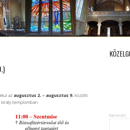
KÖZELG
.)
akul az
augusztus 2. – augusztus 9.
közötti
n király-templomban.
Keresés