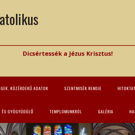
atolikus
Dicsértessék a Jézus Krisztus!
ÉGEK, KÖZÉRDEKŰ ADATOK
SZENTMISÉK RENDJE
HITOKTA
Z ÉS GYÓGYÜDÜLŐ
TEMPLOMUNKRÓL
GALÉRIA
HA