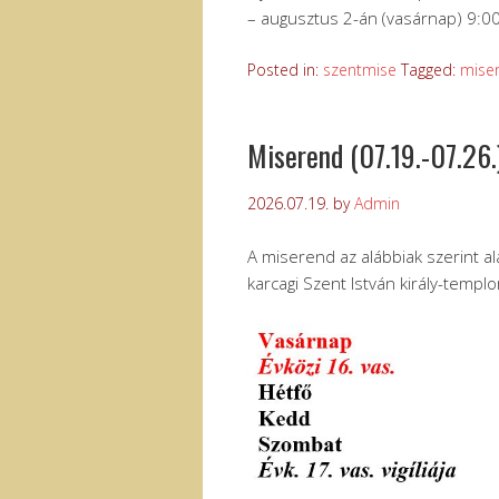
– augusztus 2-án (vasárnap) 9:0
Posted in:
szentmise
Tagged:
mise
Miserend (07.19.-07.26.
2026.07.19.
by
Admin
A miserend az alábbiak szerint al
karcagi Szent István király-templ