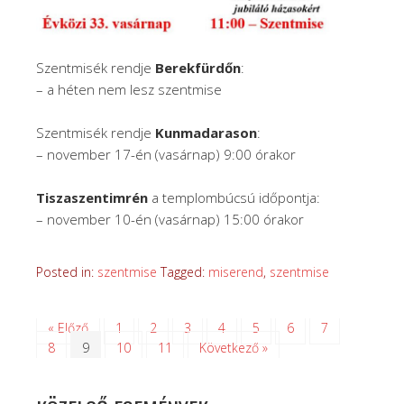
Szentmisék rendje
Berekfürdőn
:
– a héten nem lesz szentmise
Szentmisék rendje
Kunmadarason
:
– november 17-én (vasárnap) 9:00 órakor
Tiszaszentimrén
a templombúcsú időpontja:
– november 10-én (vasárnap) 15:00 órakor
Posted in:
szentmise
Tagged:
miserend
,
szentmise
« Előző
1
2
3
4
5
6
7
8
9
10
11
Következő »