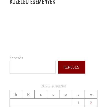
KÖZELGŐ ESEMÉNYEK
Keresés
KERESÉS
2026. augusztus
h
K
s
c
p
s
v
1
2