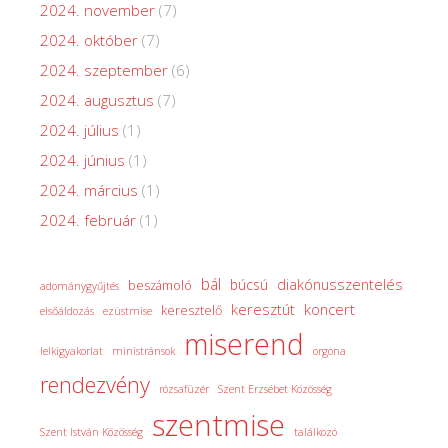
2024. november
(7)
2024. október
(7)
2024. szeptember
(6)
2024. augusztus
(7)
2024. július
(1)
2024. június
(1)
2024. március
(1)
2024. február
(1)
bál
diakónusszentelés
búcsú
beszámoló
adománygyűjtés
keresztút
koncert
keresztelő
elsőáldozás
ezüstmise
miserend
lelkigyakorlat
ministránsok
orgona
rendezvény
rózsafüzér
Szent Erzsébet Közösség
szentmise
Szent István Közösség
találkozó