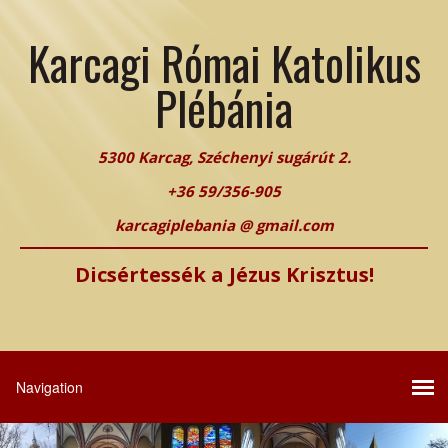
Karcagi Római Katolikus
Plébánia
5300 Karcag, Széchenyi sugárút 2.
+36 59/356-905
karcagiplebania @ gmail.com
Dicsértessék a Jézus Krisztus!