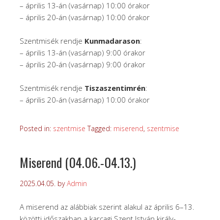
– április 13-án (vasárnap) 10:00 órakor
– április 20-án (vasárnap) 10:00 órakor
Szentmisék rendje
Kunmadarason
:
– április 13-án (vasárnap) 9:00 órakor
– április 20-án (vasárnap) 9:00 órakor
Szentmisék rendje
Tiszaszentimrén
:
– április 20-án (vasárnap) 10:00 órakor
Posted in:
szentmise
Tagged:
miserend
,
szentmise
Miserend (04.06.-04.13.)
2025.04.05.
by
Admin
A miserend az alábbiak szerint alakul az április 6–13.
közötti időszakban a karcagi Szent István király-