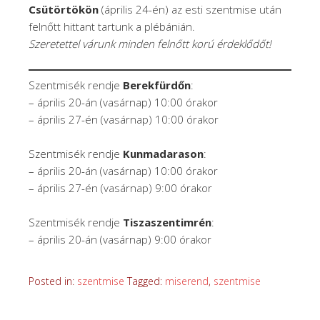
Csütörtökön
(április 24-én) az esti szentmise után
felnőtt hittant tartunk a plébánián.
Szeretettel várunk m
inden felnőtt korú érdeklődőt
!
Szentmisék rendje
Berekfürdőn
:
– április 20-án (vasárnap) 10:00 órakor
– április 27-én (vasárnap) 10:00 órakor
Szentmisék rendje
Kunmadarason
:
– április 20-án (vasárnap) 10:00 órakor
– április 27-én (vasárnap) 9:00 órakor
Szentmisék rendje
Tiszaszentimrén
:
– április 20-án (vasárnap) 9:00 órakor
Posted in:
szentmise
Tagged:
miserend
,
szentmise