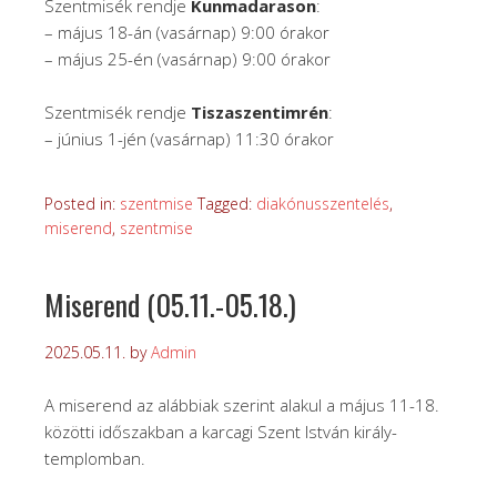
Szentmisék rendje
Kunmadarason
:
– május 18-án (vasárnap) 9:00 órakor
– május 25-én (vasárnap) 9:00 órakor
Szentmisék rendje
Tiszaszentimrén
:
– június 1-jén (vasárnap) 11:30 órakor
Posted in:
szentmise
Tagged:
diakónusszentelés
,
miserend
,
szentmise
Miserend (05.11.-05.18.)
2025.05.11.
by
Admin
A miserend az alábbiak szerint alakul a május 11-18.
közötti időszakban a karcagi Szent István király-
templomban.