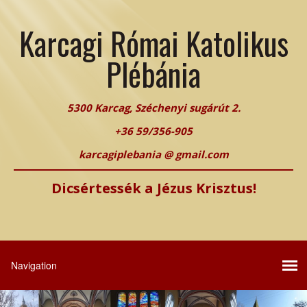
Karcagi Római Katolikus
Plébánia
5300 Karcag, Széchenyi sugárút 2.
+36 59/356-905
karcagiplebania @ gmail.com
Dicsértessék a Jézus Krisztus!