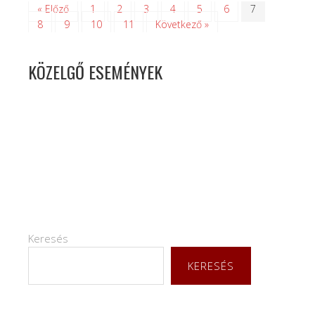
« Előző
1
2
3
4
5
6
7
8
9
10
11
Következő »
KÖZELGŐ ESEMÉNYEK
Keresés
KERESÉS