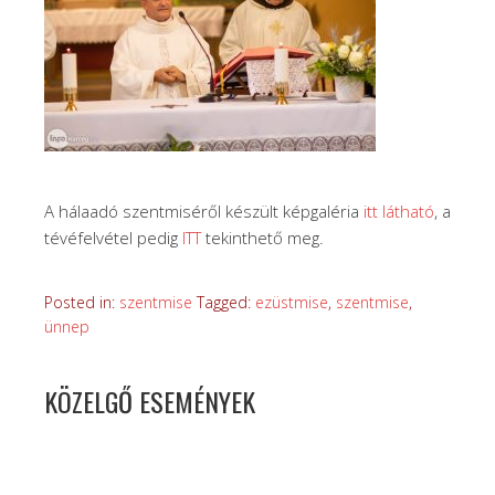
A hálaadó szentmiséről készült képgaléria
itt látható
, a
tévéfelvétel pedig
ITT
tekinthető meg.
Posted in:
szentmise
Tagged:
ezüstmise
,
szentmise
,
ünnep
KÖZELGŐ ESEMÉNYEK