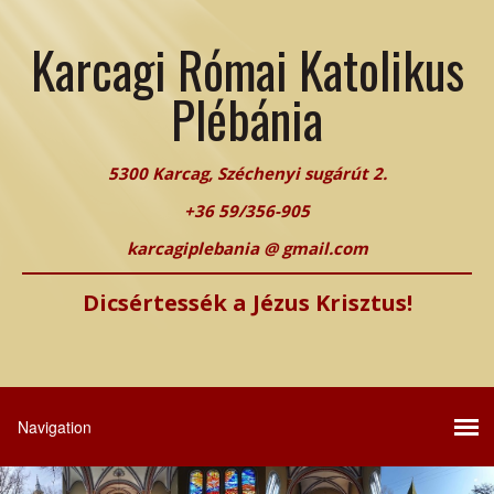
Karcagi Római Katolikus
Plébánia
5300 Karcag, Széchenyi sugárút 2.
+36 59/356-905
karcagiplebania @ gmail.com
Dicsértessék a Jézus Krisztus!