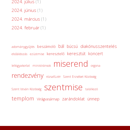
2024. július
(1)
2024. június
(1)
2024. március
(1)
2024. február
(1)
bál
diakónusszentelés
búcsú
beszámoló
adománygyűjtés
keresztút
koncert
keresztelő
elsőáldozás
ezüstmise
miserend
lelkigyakorlat
ministránsok
orgona
rendezvény
rózsafüzér
Szent Erzsébet Közösség
szentmise
Szent István Közösség
találkozó
templom
zarándoklat
ünnep
Virágvasárnap