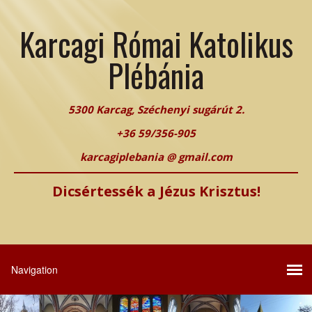
Karcagi Római Katolikus
Plébánia
5300 Karcag, Széchenyi sugárút 2.
+36 59/356-905
karcagiplebania @ gmail.com
Dicsértessék a Jézus Krisztus!