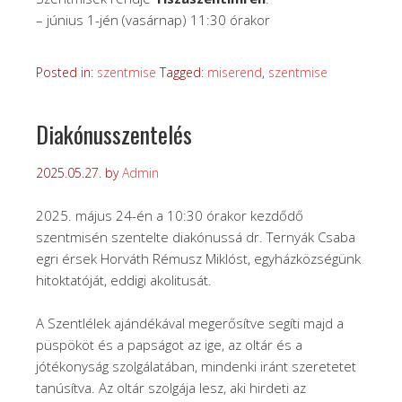
– június 1-jén (vasárnap) 11:30 órakor
Posted in:
szentmise
Tagged:
miserend
,
szentmise
Diakónusszentelés
2025.05.27.
by
Admin
2025. május 24-én a 10:30 órakor kezdődő
szentmisén szentelte diakónussá dr. Ternyák Csaba
egri érsek Horváth Rémusz Miklóst, egyházközségünk
hitoktatóját, eddigi akolitusát.
A Szentlélek ajándékával megerősítve segíti majd a
püspököt és a papságot az ige, az oltár és a
jótékonyság szolgálatában, mindenki iránt szeretetet
tanúsítva. Az oltár szolgája lesz, aki hirdeti az