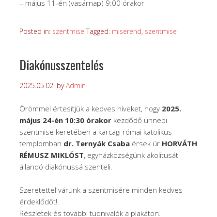
– május 11-én (vasárnap) 9:00 órakor
Posted in:
szentmise
Tagged:
miserend
,
szentmise
Diakónusszentelés
2025.05.02.
by
Admin
Örömmel értesítjük a kedves híveket, hogy
2025.
május 24-én 10:30 órakor
kezdődő ünnepi
szentmise keretében a karcagi római katolikus
templomban
dr. Ternyák Csaba
érsek úr
HORVÁTH
RÉMUSZ MIKLÓST
, egyházközségünk akolitusát
állandó diakónussá szenteli.
Szeretettel várunk a szentmisére minden kedves
érdeklődőt!
Részletek és további tudnivalók a plakáton.