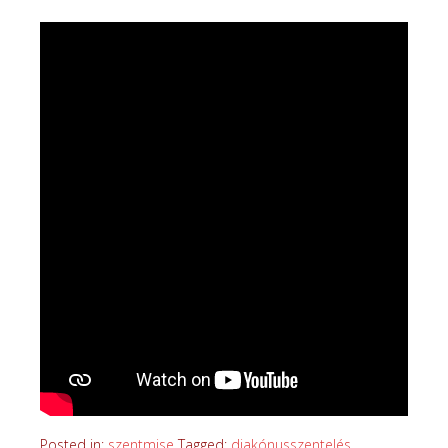
Posted in:
szentmise
Tagged:
diakónusszentelés
,