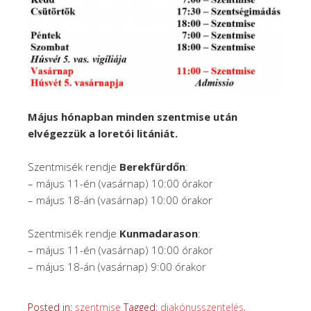
Május hónapban minden szentmise után
elvégezzük a loretói litániát.
Szentmisék rendje
Berekfürdőn
:
– május 11-én (vasárnap) 10:00 órakor
– május 18-án (vasárnap) 10:00 órakor
Szentmisék rendje
Kunmadarason
:
– május 11-én (vasárnap) 10:00 órakor
– május 18-án (vasárnap) 9:00 órakor
Posted in:
szentmise
Tagged:
diakónusszentelés
,