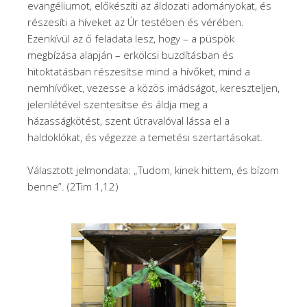
evangéliumot, előkészíti az áldozati adományokat, és
részesíti a híveket az Úr testében és vérében.
Ezenkívül az ő feladata lesz, hogy – a püspök
megbízása alapján – erkölcsi buzdításban és
hitoktatásban részesítse mind a hívőket, mind a
nemhívőket, vezesse a közös imádságot, kereszteljen,
jelenlétével szentesítse és áldja meg a
házasságkötést, szent útravalóval lássa el a
haldoklókat, és végezze a temetési szertartásokat.
Választott jelmondata: „Tudom, kinek hittem, és bízom
benne”. (2Tim 1,12)