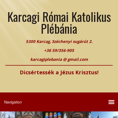
Karcagi Római Katolikus
Plébánia
5300 Karcag, Széchenyi sugárút 2.
+36 59/356-905
karcagiplebania @ gmail.com
Dicsértessék a Jézus Krisztus!