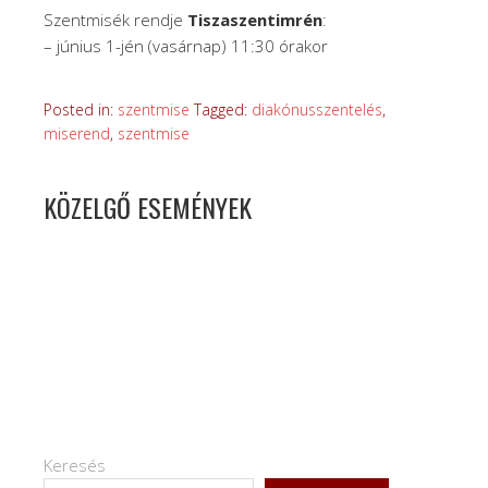
Szentmisék rendje
Tiszaszentimrén
:
– június 1-jén (vasárnap) 11:30 órakor
Posted in:
szentmise
Tagged:
diakónusszentelés
,
miserend
,
szentmise
KÖZELGŐ ESEMÉNYEK
Keresés