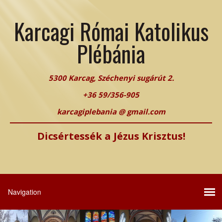
Karcagi Római Katolikus
Plébánia
5300 Karcag, Széchenyi sugárút 2.
+36 59/356-905
karcagiplebania @ gmail.com
Dicsértessék a Jézus Krisztus!