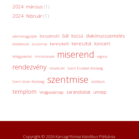
2024. március
(1)
2024. február
(1)
bál
diakónusszentelés
búcsú
beszámoló
adománygyűjtés
keresztút
koncert
keresztelő
elsőáldozás
ezüstmise
miserend
lelkigyakorlat
ministránsok
orgona
rendezvény
rózsafüzér
Szent Erzsébet Közösség
szentmise
Szent István Közösség
találkozó
templom
zarándoklat
ünnep
Virágvasárnap
Copyright © 2026 Karcagi Római Katolikus Plébánia.