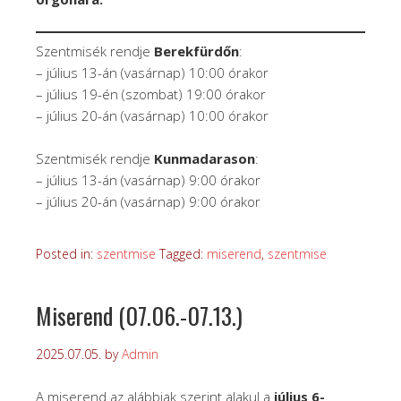
Szentmisék rendje
Berekfürdőn
:
– július 13-án (vasárnap) 10:00 órakor
– július 19-én (szombat) 19:00 órakor
– július 20-án (vasárnap) 10:00 órakor
Szentmisék rendje
Kunmadarason
:
– július 13-án (vasárnap) 9:00 órakor
– július 20-án (vasárnap) 9:00 órakor
Posted in:
szentmise
Tagged:
miserend
,
szentmise
Miserend (07.06.-07.13.)
2025.07.05.
by
Admin
A miserend az alábbiak szerint alakul a
július 6-