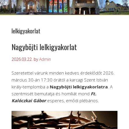
lelkigyakorlat
Nagyböjti lelkigyakorlat
2026.03.22.
by
Admin
Szeretettel várunk minden kedves érdeklődőt 2026.
március 30-án 17:30 órától a karcagi Szent István
király-templomba a
Nagyböjti lelkigyakorlatra
. A
szentmisét bemutatja és homíliát mond
Ft.
Kalóczkai Gábor
esperes, emődi plébános.