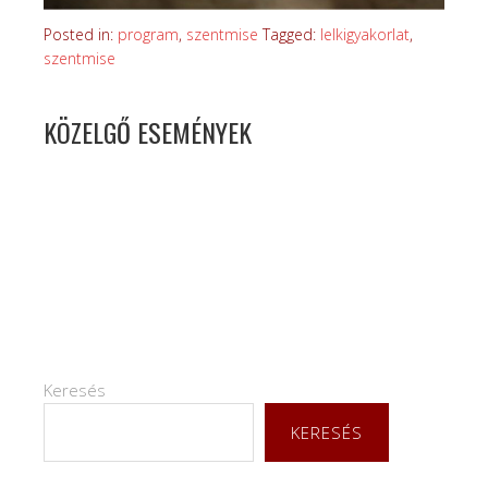
Posted in:
program
,
szentmise
Tagged:
lelkigyakorlat
,
szentmise
KÖZELGŐ ESEMÉNYEK
Keresés
KERESÉS