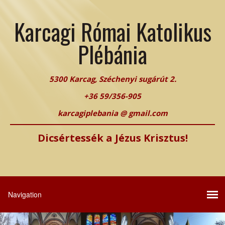
Karcagi Római Katolikus
Plébánia
5300 Karcag, Széchenyi sugárút 2.
+36 59/356-905
karcagiplebania @ gmail.com
Dicsértessék a Jézus Krisztus!