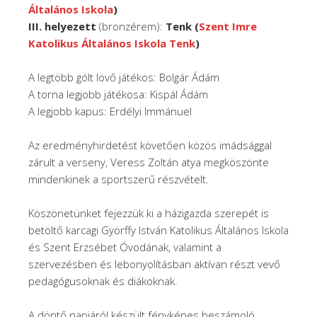
Általános Iskola
)
III. helyezett
(bronzérem):
Tenk (
Szent Imre
Katolikus Általános Iskola Tenk
)
A legtöbb gólt lövő játékos: Bolgár Ádám
A torna legjobb játékosa: Kispál Ádám
A legjobb kapus: Erdélyi Immánuel
Az eredményhirdetést követően közös imádsággal
zárult a verseny, Veress Zoltán atya megköszönte
mindenkinek a sportszerű részvételt.
Köszönetünket fejezzük ki a házigazda szerepét is
betöltő karcagi Györffy István Katolikus Általános Iskola
és Szent Erzsébet Óvodának, valamint a
szervezésben és lebonyolításban aktívan részt vevő
pedagógusoknak és diákoknak.
A döntő napjáról készült fényképes beszámoló