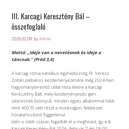
III. Karcagi Keresztény Bál –
összefoglaló
2026.02.09.
by
Admin
Mottó: „Ideje van a nevetésnek és ideje a
táncnak.” (Préd 3,4)
A karcagi római katolikus egyházközség, Ft. Veress
Zoltán plébános kezdeményezésére még 2024-ben
hagyományteremtő céllal hívta életre a Karcagi
Keresztény Bált, mely kezdeményezés igen
sikeresnek bizonyult, minden egyes alkalommal több
mint 400 fő vett részt a mulatságon, felekezeti
hovatartozástól függetlenül.
Idén is több százan fogadták el a meghívást, így a III.
Karcagi Keresztény Bál 2026. február 7-én 18:00