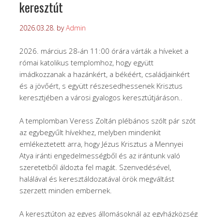
keresztút
2026.03.28.
by
Admin
2026. március 28-án 11:00 órára várták a híveket a
római katolikus templomhoz, hogy együtt
imádkozzanak a hazánkért, a békéért, családjainkért
és a jövőért, s együtt részesedhessenek Krisztus
keresztjében a városi gyalogos keresztútjáráson..
A templomban Veress Zoltán plébános szólt pár szót
az egybegyűlt hívekhez, melyben mindenkit
emlékeztetett arra, hogy Jézus Krisztus a Mennyei
Atya iránti engedelmességből és az irántunk való
szeretetből áldozta fel magát. Szenvedésével,
halálával és keresztáldozatával örök megváltást
szerzett minden embernek.
A keresztúton az egyes állomásoknál az egyházközség