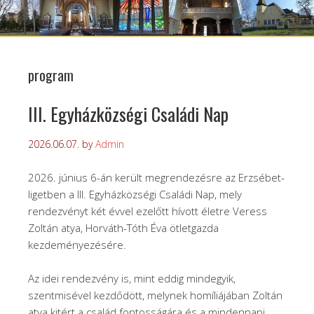
program
III. Egyházközségi Családi Nap
2026.06.07.
by
Admin
2026. június 6-án került megrendezésre az Erzsébet-
ligetben a III. Egyházközségi Családi Nap, mely
rendezvényt két évvel ezelőtt hívott életre Veress
Zoltán atya, Horváth-Tóth Éva ötletgazda
kezdeményezésére.
Az idei rendezvény is, mint eddig mindegyik,
szentmisével kezdődött, melynek homíliájában Zoltán
atya kitért a család fontosságára és a mindennapi