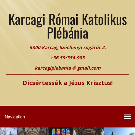
Karcagi Római Katolikus
Plébánia
5300 Karcag, Széchenyi sugárút 2.
+36 59/356-905
karcagiplebania @ gmail.com
Dicsértessék a Jézus Krisztus!