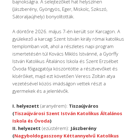
bajnokságra. A selejtezőket hat helyszínen
(Jászberény, Gyöngyös, Eger, Miskolc, Szikszó,
Sátoraljaújhely) bonyolították.
A döntőre 2026. május 7-én került sor Karcagon. A
gyülekező a karcagi Szent István király római katolikus
templomban volt, ahol a részletes napi program
ismertetésén túl Kovács Miklós Istvánné, a Györffy
István Katolikus Általános Iskola és Szent Erzsébet
Óvoda főigazgatója köszöntötte a résztvevőket és
kísérőiket, majd ezt követően Veress Zoltán atya
vezetésével közös imádságon vettek részt a
gyermekek és a jelenlévők.
I. helyezett
(aranyérem):
Tiszaújváros
(
Tiszaújvárosi Szent István Katolikus Általános
Iskola és Óvoda
)
II. helyezett
(ezüstérem):
Jászberény
(
Nagyboldogasszony Kéttannyelvű Katolikus