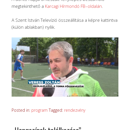
megtekinthető a
Karcagi
Hírmondó
FB
–
oldalán
.
A Szent István Televízió összeállítása a képre kattintva
(külön ablakban) nyílik.
Posted in:
program
Tagged:
rendezvény