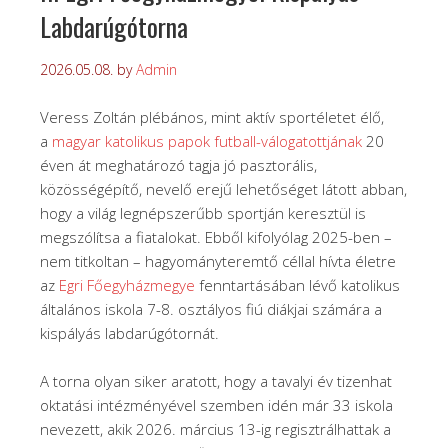
Labdarúgótorna
2026.05.08.
by
Admin
Veress Zoltán plébános, mint aktív sportéletet élő,
a
magyar katolikus papok futball-válogatottjának
20
éven át meghatározó tagja jó pasztorális,
közösségépítő, nevelő erejű lehetőséget látott abban,
hogy a világ legnépszerűbb sportján keresztül is
megszólítsa a fiatalokat. Ebből kifolyólag 2025-ben –
nem titkoltan – hagyományteremtő céllal hívta életre
az
Egri Főegyházmegye
fenntartásában lévő katolikus
általános iskola 7-8. osztályos fiú diákjai számára a
kispályás labdarúgótornát.
A torna olyan siker aratott, hogy a tavalyi év tizenhat
oktatási intézményével szemben idén már 33 iskola
nevezett, akik 2026. március 13-ig regisztrálhattak a