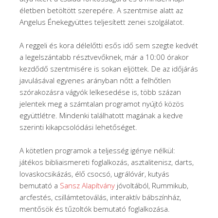
életben betöltött szerepére. A szentmise alatt az
Angelus Énekegyüttes teljesített zenei szolgálatot.
A reggeli és kora délelőtti esős idő sem szegte kedvét
a legelszántabb résztvevőknek, már a 10:00 órakor
kezdődő szentmisére is sokan eljöttek. De az időjárás
javulásával egyenes arányban nőtt a felhőtlen
szórakozásra vágyók lelkesedése is, több százan
jelentek meg a számtalan programot nyújtó közös
együttlétre. Mindenki találhatott magának a kedve
szerinti kikapcsolódási lehetőséget.
A kötetlen programok a teljesség igénye nélkül:
játékos bibliaismereti foglalkozás, asztalitenisz, darts,
lovaskocsikázás, élő csocsó, ugrálóvár, kutyás
bemutató a
Sansz Alapítvány
jóvoltából, Rummikub,
arcfestés, csillámtetoválás, interaktív bábszínház,
mentősök és tűzoltók bemutató foglalkozása.