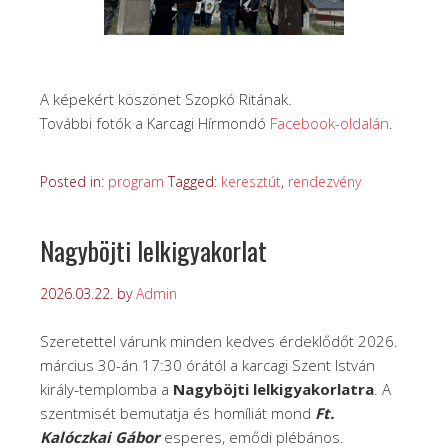
A képekért köszönet Szopkó Ritának.
További fotók a Karcagi Hírmondó
Facebook-oldalán
.
Posted in:
program
Tagged:
keresztút
,
rendezvény
Nagyböjti lelkigyakorlat
2026.03.22.
by
Admin
Szeretettel várunk minden kedves érdeklődőt 2026.
március 30-án 17:30 órától a karcagi Szent István
király-templomba a
Nagyböjti lelkigyakorlatra
. A
szentmisét bemutatja és homíliát mond
Ft.
Kalóczkai Gábor
esperes, emődi plébános.