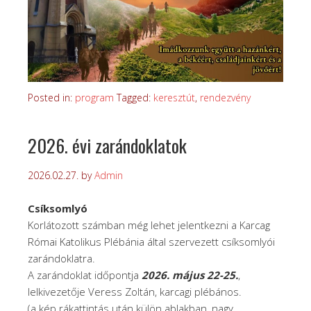
Posted in:
program
Tagged:
keresztút
,
rendezvény
2026. évi zarándoklatok
2026.02.27.
by
Admin
Csíksomlyó
Korlátozott számban még lehet jelentkezni a Karcag
Római Katolikus Plébánia által szervezett csíksomlyói
zarándoklatra.
A zarándoklat időpontja
2026. május 22-25.
,
lelkivezetője Veress Zoltán, karcagi plébános.
(a kép rákattintás után külön ablakban, nagy