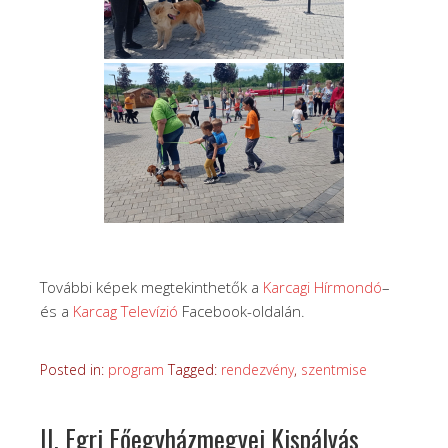
További képek megtekinthetők a
Karcagi Hírmondó
–
és a
Karcag Televízió
Facebook-oldalán.
Posted in:
program
Tagged:
rendezvény
,
szentmise
II. Egri Főegyházmegyei Kispályás