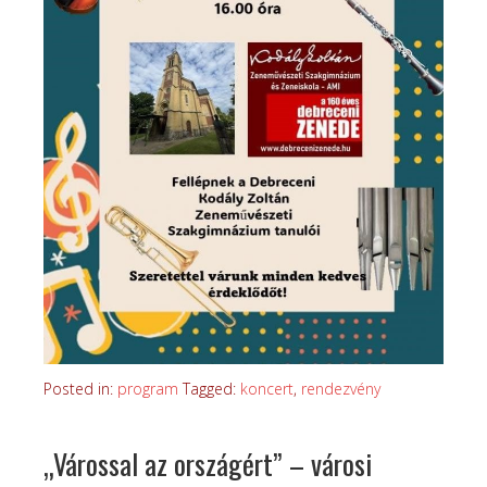
Posted in:
program
Tagged:
koncert
,
rendezvény
„Várossal az országért” – városi