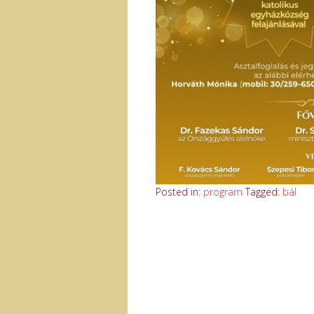
Posted in:
program
Tagged:
bál