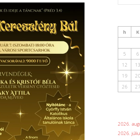
h
K
5
6
12
1
19
2
26
2
2026. aug
2026. júli