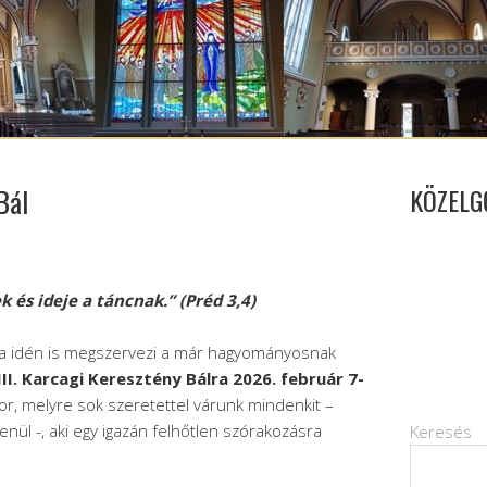
Bál
KÖZELG
 és ideje a táncnak.” (Préd 3,4)
nia idén is megszervezi a már hagyományosnak
III. Karcagi Keresztény Bálra 2026. február 7-
or, melyre sok szeretettel várunk mindenkit –
enül -, aki egy igazán felhőtlen szórakozásra
Keresés