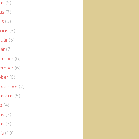
us
(5)
us
(7)
lis
(6)
cius
(8)
ruár
(6)
uár
(7)
cember
(6)
vember
(6)
óber
(6)
eptember
(7)
usztus
(5)
us
(4)
us
(7)
us
(7)
lis
(10)