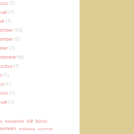
cius
(7)
ruár
(7)
uár
(7)
cember
(10)
vember
(7)
óber
(7)
eptember
(6)
usztus
(7)
us
(1)
us
(1)
cius
(1)
ruár
(1)
bál
búcsú
beszámoló
és
zentelés
elsőáldozás
ezüstmise