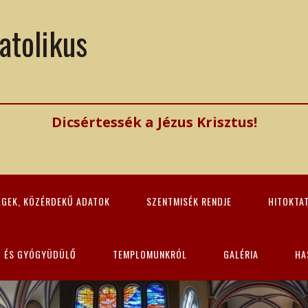
atolikus
Dicsértessék a Jézus Krisztus!
ÉGEK, KÖZÉRDEKŰ ADATOK
SZENTMISÉK RENDJE
HITOKTA
Z ÉS GYÓGYÜDÜLŐ
TEMPLOMUNKRÓL
GALÉRIA
HA