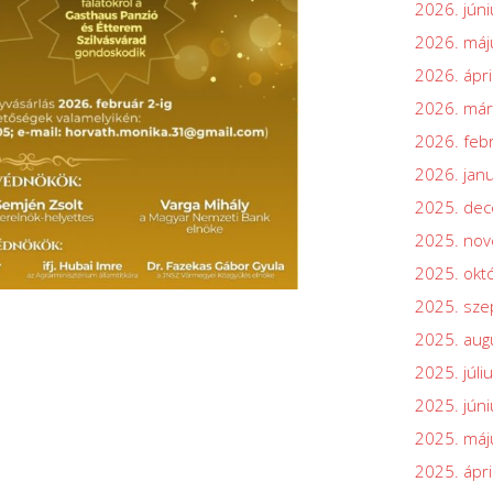
2026. júni
2026. máj
2026. ápri
2026. már
2026. feb
2026. jan
2025. de
2025. no
2025. okt
2025. sz
2025. aug
2025. júli
2025. júni
2025. máj
2025. ápri