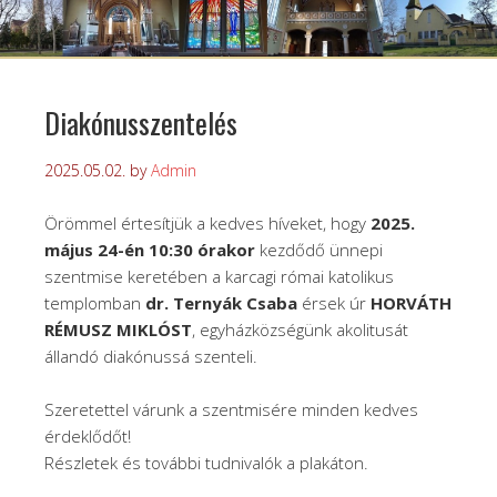
Diakónusszentelés
2025.05.02.
by
Admin
Örömmel értesítjük a kedves híveket, hogy
2025.
május 24-én 10:30 órakor
kezdődő ünnepi
szentmise keretében a karcagi római katolikus
templomban
dr. Ternyák Csaba
érsek úr
HORVÁTH
RÉMUSZ MIKLÓST
, egyházközségünk akolitusát
állandó diakónussá szenteli.
Szeretettel várunk a szentmisére minden kedves
érdeklődőt!
Részletek és további tudnivalók a plakáton.