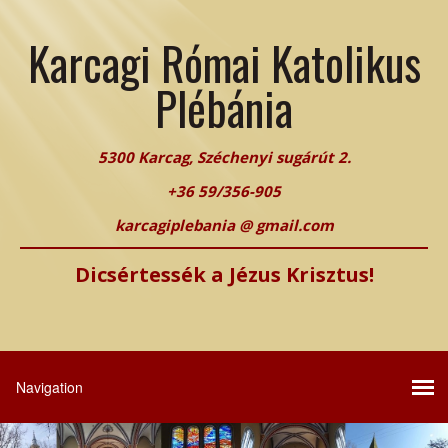
Karcagi Római Katolikus
Plébánia
5300 Karcag, Széchenyi sugárút 2.
+36 59/356-905
karcagiplebania @ gmail.com
Dicsértessék a Jézus Krisztus!