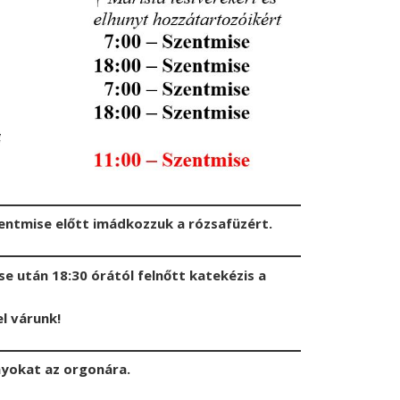
ntmise előtt imádkozzuk a rózsafüzért.
se után 18:30 órától felnőtt katekézis a
l várunk!
nyokat az orgonára.