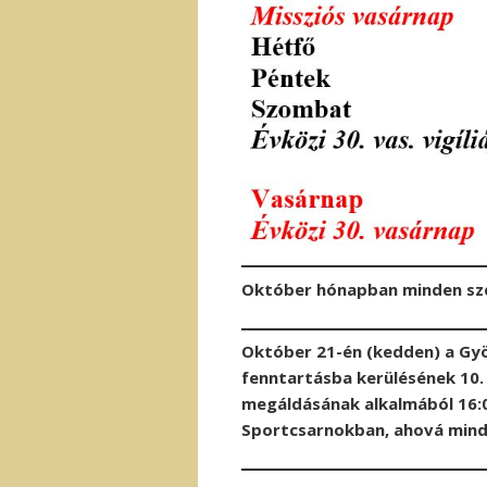
Október hónapban minden sze
Október 21-én (kedden) a Györ
fenntartásba kerülésének 10. 
megáldásának alkalmából 16:00
Sportcsarnokban, ahová minde