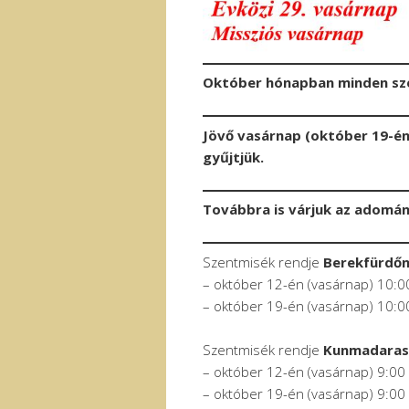
Október hónapban minden sze
Jövő vasárnap (október 19-én
gyűjtjük.
Továbbra is várjuk az adomá
Szentmisék rendje
Berekfürdő
– október 12-én (vasárnap) 10:0
– október 19-én (vasárnap) 10:0
Szentmisék rendje
Kunmadara
– október 12-én (vasárnap) 9:00
– október 19-én (vasárnap) 9:00