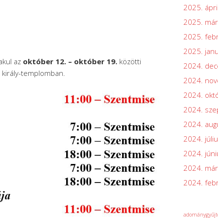
2025. ápri
2025. már
2025. feb
2025. jan
akul az
október 12. – október 19.
közötti
2024. de
n király-templomban.
2024. no
2024. okt
2024. sz
2024. aug
2024. júli
2024. júni
2024. már
2024. feb
adománygyűjt