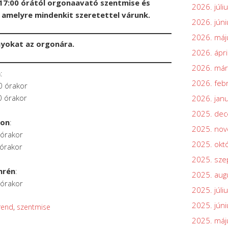
7:00 órától orgonaavató szentmise és
2026. júli
amelyre mindenkit szeretettel várunk.
2026. júni
2026. máj
nyokat az orgonára.
2026. ápri
2026. már
n
:
2026. feb
0 órakor
0 órakor
2026. jan
2025. de
son
:
2025. no
 órakor
2025. okt
 órakor
2025. sz
mrén
:
2025. aug
 órakor
2025. júli
2025. júni
rend
,
szentmise
2025. máj