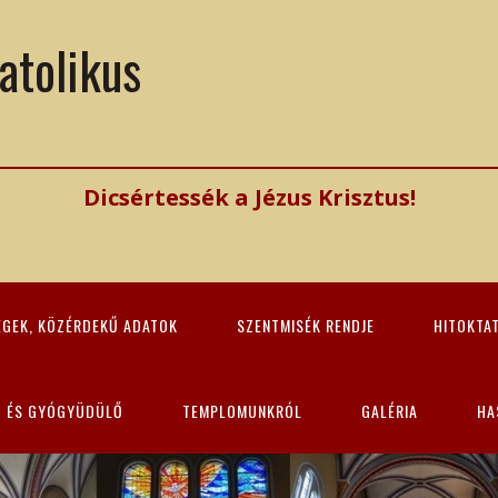
atolikus
Dicsértessék a Jézus Krisztus!
ÉGEK, KÖZÉRDEKŰ ADATOK
SZENTMISÉK RENDJE
HITOKTA
Z ÉS GYÓGYÜDÜLŐ
TEMPLOMUNKRÓL
GALÉRIA
HA