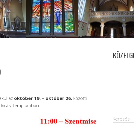
KÖZELG
)
akul az
október 19. – október 26.
közötti
n király-templomban.
Keresés