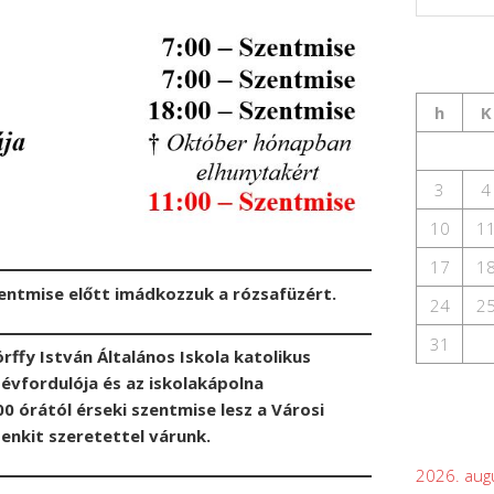
h
K
3
4
10
1
17
1
ntmise előtt imádkozzuk a rózsafüzért.
24
2
31
ffy István Általános Iskola katolikus
évfordulója és az iskolakápolna
 órától érseki szentmise lesz a Városi
nkit szeretettel várunk.
2026. aug