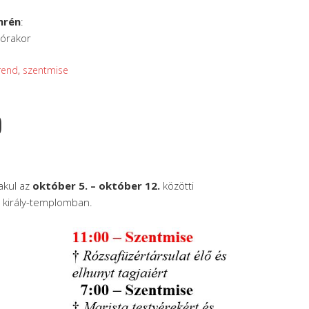
mrén
:
 órakor
rend
,
szentmise
)
akul az
október 5. – október 12.
közötti
n király-templomban.