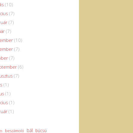
lis
(10)
cius
(7)
ruár
(7)
uár
(7)
cember
(10)
vember
(7)
óber
(7)
eptember
(6)
usztus
(7)
us
(1)
us
(1)
cius
(1)
ruár
(1)
bál
búcsú
beszámoló
és