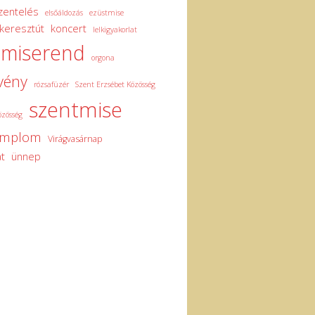
zentelés
elsőáldozás
ezüstmise
keresztút
koncert
lelkigyakorlat
miserend
orgona
vény
rózsafüzér
Szent Erzsébet Közösség
szentmise
özösség
emplom
Virágvasárnap
t
ünnep