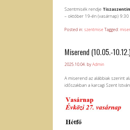
Szentmisék rendje
Tiszaszenti
– október 19-én (vasárnap) 9:30
Posted in:
szentmise
Tagged:
mise
Miserend (10.05.-10.12.
2025.10.04.
by
Admin
A miserend az alábbiak szerint al
időszakban a karcagi Szent Istvá