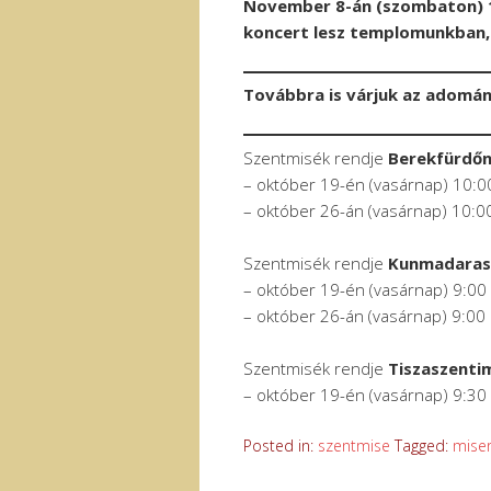
November 8-án (szombaton) 1
koncert lesz templomunkban, 
Továbbra is várjuk az adomá
Szentmisék rendje
Berekfürdő
– október 19-én (vasárnap) 10:0
– október 26-án (vasárnap) 10:0
Szentmisék rendje
Kunmadara
– október 19-én (vasárnap) 9:00
– október 26-án (vasárnap) 9:00
Szentmisék rendje
Tiszaszenti
– október 19-én (vasárnap) 9:30
Posted in:
szentmise
Tagged:
mise