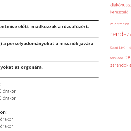
diakónuss
keresztelő
ministránsok
ntmise előtt imádkozzuk a rózsafüzért.
rendez
) a perselyadományokat a missziók javára
Szent István K
t
találkozó
zarándokla
nyokat az orgonára.
n
:
0 órakor
0 órakor
son
:
 órakor
 órakor