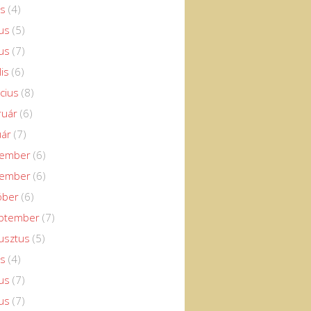
us
(4)
us
(5)
us
(7)
lis
(6)
cius
(8)
ruár
(6)
uár
(7)
cember
(6)
vember
(6)
óber
(6)
eptember
(7)
usztus
(5)
us
(4)
us
(7)
us
(7)