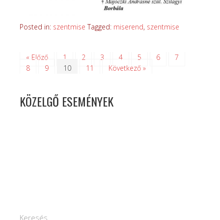
Posted in:
szentmise
Tagged:
miserend
,
szentmise
« Előző
1
2
3
4
5
6
7
8
9
10
11
Következő »
KÖZELGŐ ESEMÉNYEK
Keresés