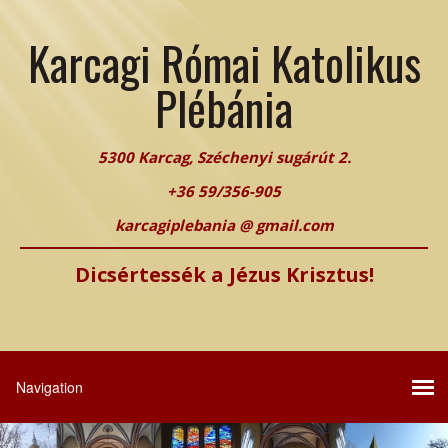
Karcagi Római Katolikus
Plébánia
5300 Karcag, Széchenyi sugárút 2.
+36 59/356-905
karcagiplebania @ gmail.com
Dicsértessék a Jézus Krisztus!