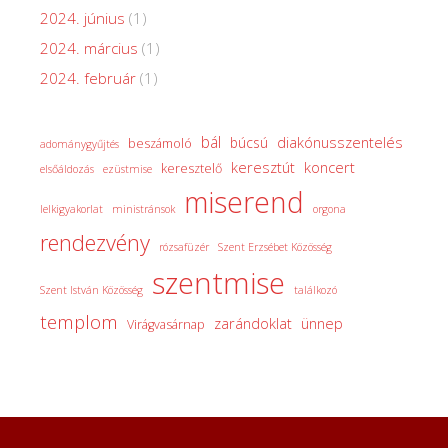
2024. június
(1)
2024. március
(1)
2024. február
(1)
bál
diakónusszentelés
búcsú
beszámoló
adománygyűjtés
keresztút
koncert
keresztelő
elsőáldozás
ezüstmise
miserend
lelkigyakorlat
ministránsok
orgona
rendezvény
rózsafüzér
Szent Erzsébet Közösség
szentmise
Szent István Közösség
találkozó
templom
zarándoklat
ünnep
Virágvasárnap