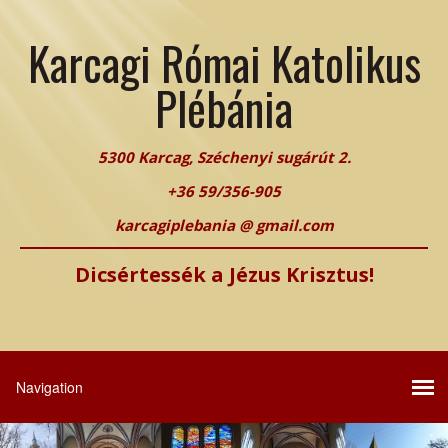
Karcagi Római Katolikus
Plébánia
5300 Karcag, Széchenyi sugárút 2.
+36 59/356-905
karcagiplebania @ gmail.com
Dicsértessék a Jézus Krisztus!