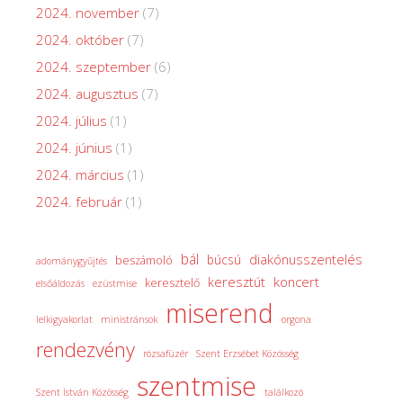
2024. november
(7)
2024. október
(7)
2024. szeptember
(6)
2024. augusztus
(7)
2024. július
(1)
2024. június
(1)
2024. március
(1)
2024. február
(1)
bál
diakónusszentelés
búcsú
beszámoló
adománygyűjtés
keresztút
koncert
keresztelő
elsőáldozás
ezüstmise
miserend
lelkigyakorlat
ministránsok
orgona
rendezvény
rózsafüzér
Szent Erzsébet Közösség
szentmise
Szent István Közösség
találkozó