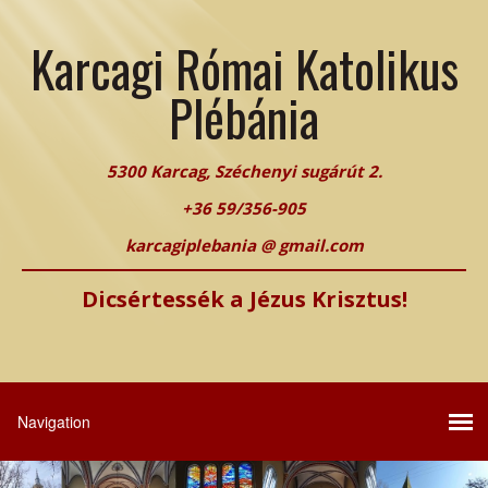
Karcagi Római Katolikus
Plébánia
5300 Karcag, Széchenyi sugárút 2.
+36 59/356-905
karcagiplebania @ gmail.com
Dicsértessék a Jézus Krisztus!