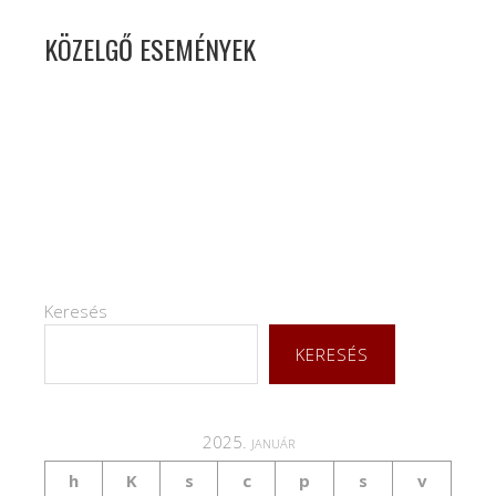
KÖZELGŐ ESEMÉNYEK
Keresés
KERESÉS
2025. január
h
K
s
c
p
s
v