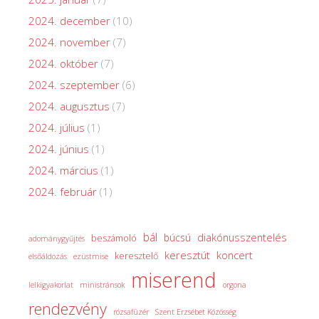
2024. december
(10)
2024. november
(7)
2024. október
(7)
2024. szeptember
(6)
2024. augusztus
(7)
2024. július
(1)
2024. június
(1)
2024. március
(1)
2024. február
(1)
bál
diakónusszentelés
búcsú
beszámoló
adománygyűjtés
keresztút
koncert
keresztelő
elsőáldozás
ezüstmise
miserend
lelkigyakorlat
ministránsok
orgona
rendezvény
rózsafüzér
Szent Erzsébet Közösség