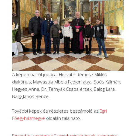
A képen balról jobbra: Horváth Rémusz Miklós
diakónus, Mawasala Mbela Fabien atya, Soós Kálmán,
Hegyes Anna, Dr. Ternyák Csaba érsek, Balog Lara,
Nagy János Bence.
További képek és részletes beszámoló az
Egri
Főegyházmegye
oldalán található.
Posted in:
szentmise
Tagged:
ministránsok
,
szentmise
,