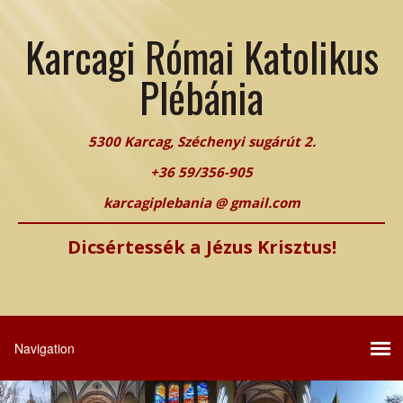
Karcagi Római Katolikus
Plébánia
5300 Karcag, Széchenyi sugárút 2.
+36 59/356-905
karcagiplebania @ gmail.com
Dicsértessék a Jézus Krisztus!