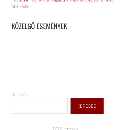
találkozó
KÖZELGŐ ESEMÉNYEK
Keresés
KERESÉS
2025. október