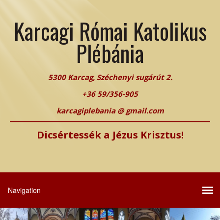
Karcagi Római Katolikus
Plébánia
5300 Karcag, Széchenyi sugárút 2.
+36 59/356-905
karcagiplebania @ gmail.com
Dicsértessék a Jézus Krisztus!