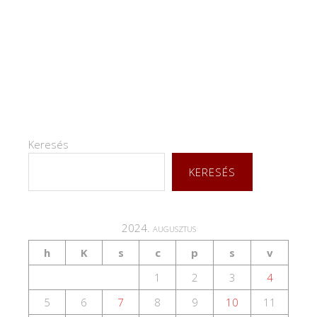
Keresés
KERESÉS
2024. augusztus
h
K
s
c
p
s
v
1
2
3
4
5
6
7
8
9
10
11