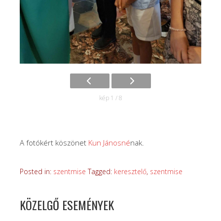
kép 1 / 8
A fotókért köszönet
Kun Jánosné
nak.
Posted in:
szentmise
Tagged:
keresztelő
,
szentmise
KÖZELGŐ ESEMÉNYEK