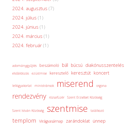
2024. augusztus
(7)
2024. július
(1)
2024. június
(1)
2024. március
(1)
2024. február
(1)
bál
diakónusszentelés
búcsú
beszámoló
adománygyűjtés
keresztút
koncert
keresztelő
elsőáldozás
ezüstmise
miserend
lelkigyakorlat
ministránsok
orgona
rendezvény
rózsafüzér
Szent Erzsébet Közösség
szentmise
Szent István Közösség
találkozó
templom
zarándoklat
ünnep
Virágvasárnap