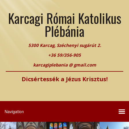
Karcagi Római Katolikus
Plébánia
5300 Karcag, Széchenyi sugárút 2.
+36 59/356-905
karcagiplebania @ gmail.com
Dicsértessék a Jézus Krisztus!