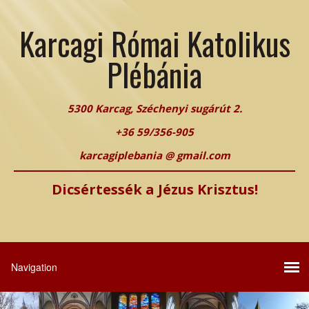
Karcagi Római Katolikus
Plébánia
5300 Karcag, Széchenyi sugárút 2.
+36 59/356-905
karcagiplebania @ gmail.com
Dicsértessék a Jézus Krisztus!