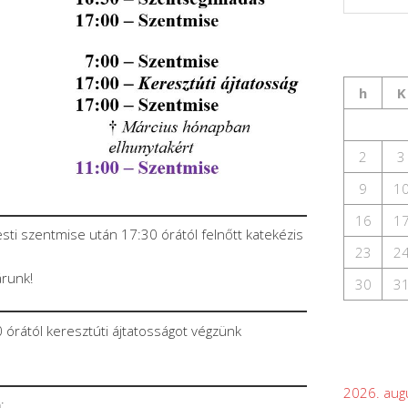
h
K
2
3
9
1
16
1
sti szentmise után 17:30 órától felnőtt katekézis
23
2
árunk!
30
3
órától keresztúti ájtatosságot végzünk
2026. aug
n
: