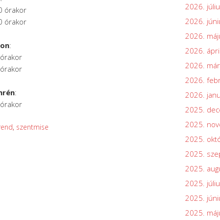
2026. júli
0 órakor
2026. júni
0 órakor
2026. máj
son
:
2026. ápri
 órakor
2026. már
 órakor
2026. feb
mrén
:
2026. jan
 órakor
2025. de
2025. no
rend
,
szentmise
2025. okt
2025. sz
2025. aug
2025. júli
2025. júni
2025. máj