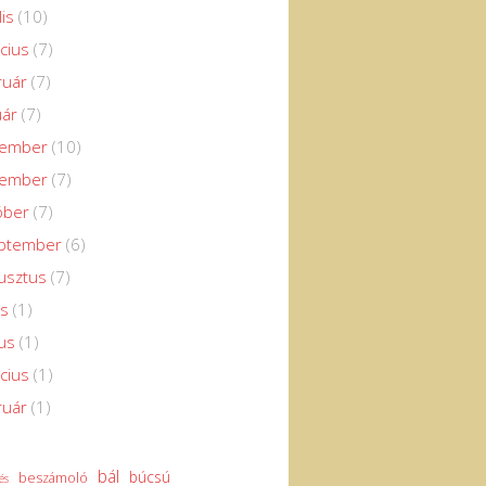
lis
(10)
cius
(7)
ruár
(7)
uár
(7)
cember
(10)
vember
(7)
óber
(7)
eptember
(6)
usztus
(7)
us
(1)
us
(1)
cius
(1)
ruár
(1)
bál
búcsú
beszámoló
és