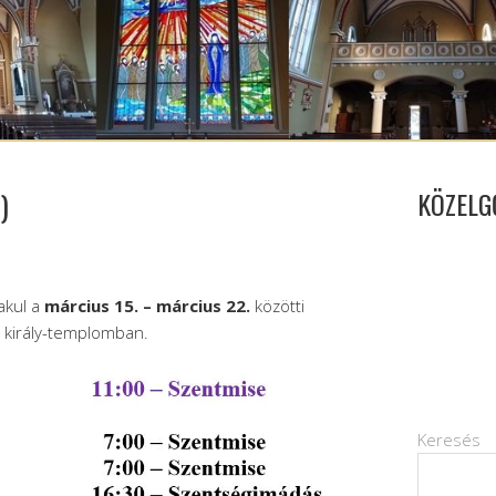
)
KÖZELG
akul a
március 15. – március 22.
közötti
n király-templomban.
Keresés