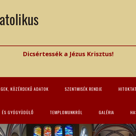
atolikus
Dicsértessék a Jézus Krisztus!
ÉGEK, KÖZÉRDEKŰ ADATOK
SZENTMISÉK RENDJE
HITOKTA
Z ÉS GYÓGYÜDÜLŐ
TEMPLOMUNKRÓL
GALÉRIA
HA