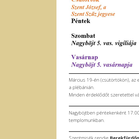
Március 19-én (csütörtökön), az e
a plébánián.
Minden érdeklődőt szeretettel v
Nagyböjtben péntekenként 17:00 
templomunkban.
Szentmisék rendje
Berekfürdő