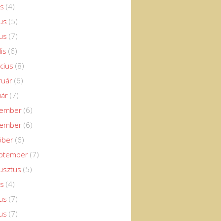
us
(4)
us
(5)
us
(7)
lis
(6)
cius
(8)
ruár
(6)
uár
(7)
cember
(6)
vember
(6)
óber
(6)
eptember
(7)
usztus
(5)
us
(4)
us
(7)
us
(7)