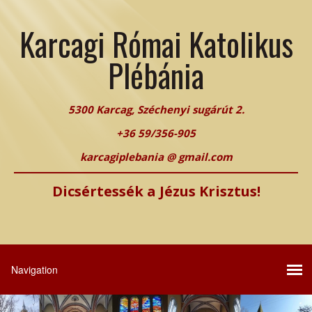
Karcagi Római Katolikus
Plébánia
5300 Karcag, Széchenyi sugárút 2.
+36 59/356-905
karcagiplebania @ gmail.com
Dicsértessék a Jézus Krisztus!