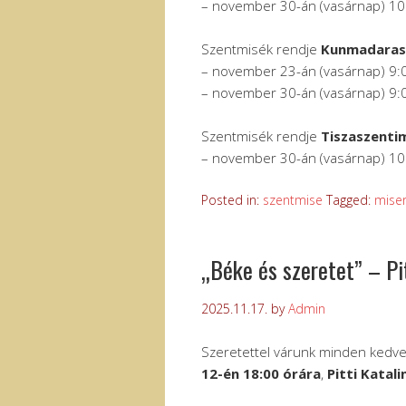
– november 30-án (vasárnap) 10
Szentmisék rendje
Kunmadara
– november 23-án (vasárnap) 9:
– november 30-án (vasárnap) 9:
Szentmisék rendje
Tiszaszenti
– november 30-án (vasárnap) 10
Posted in:
szentmise
Tagged:
mise
„Béke és szeretet” – Pi
2025.11.17.
by
Admin
Szeretettel várunk minden ked
12-én 18:00 órára
,
Pitti Katali