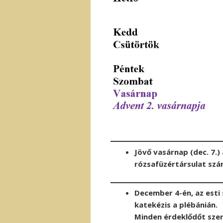
Jövő vasárnap (dec. 7.)
rózsafüzértársulat szá
December 4-én, az esti 
katekézis a plébánián.
Minden érdeklődőt szer