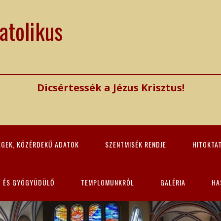
atolikus
Dicsértessék a Jézus Krisztus!
ÉGEK, KÖZÉRDEKŰ ADATOK
SZENTMISÉK RENDJE
HITOKTA
Z ÉS GYÓGYÜDÜLŐ
TEMPLOMUNKRÓL
GALÉRIA
HA