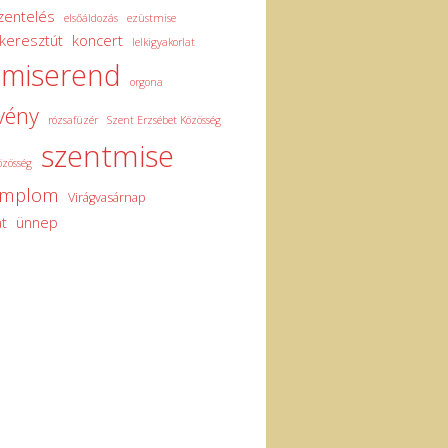
zentelés
elsőáldozás
ezüstmise
keresztút
koncert
lelkigyakorlat
miserend
orgona
vény
rózsafüzér
Szent Erzsébet Közösség
szentmise
özösség
emplom
Virágvasárnap
t
ünnep