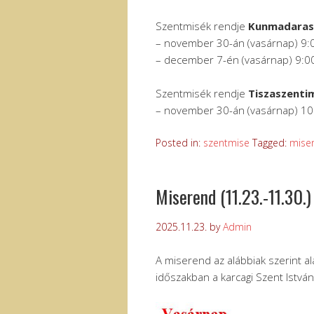
Szentmisék rendje
Kunmadara
– november 30-án (vasárnap) 9:
– december 7-én (vasárnap) 9:0
Szentmisék rendje
Tiszaszenti
– november 30-án (vasárnap) 10
Posted in:
szentmise
Tagged:
mise
Miserend (11.23.-11.30.)
2025.11.23.
by
Admin
A miserend az alábbiak szerint al
időszakban a karcagi Szent Istvá