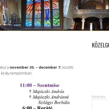
KÖZELG
akul a
november 30. – december 7.
közötti
n király-templomban.
Keresés