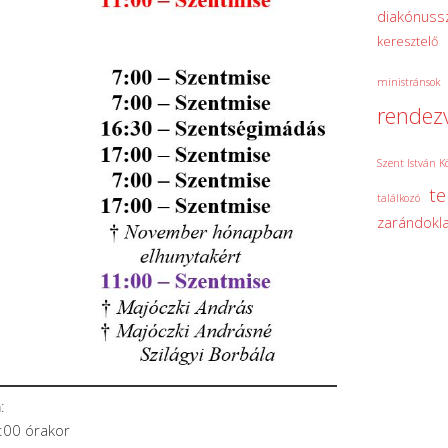
diakónuss
keresztelő
ministránsok
rendez
Szent István K
t
találkozó
zarándokla
n
:
:00 órakor