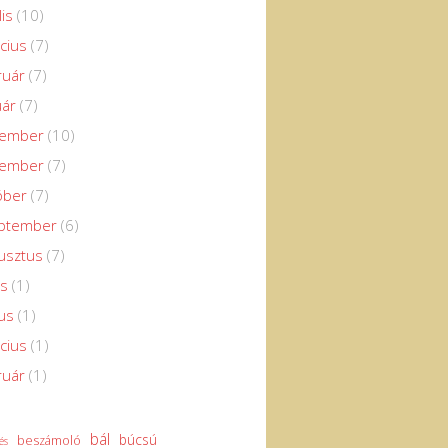
lis
(10)
cius
(7)
ruár
(7)
uár
(7)
cember
(10)
vember
(7)
óber
(7)
eptember
(6)
usztus
(7)
us
(1)
us
(1)
cius
(1)
ruár
(1)
bál
búcsú
beszámoló
és