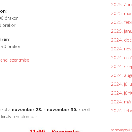
2025. ápri
son
:
2025. már
00 órakor
2025. feb
0 órakor
2025. jan
mrén
:
2024. de
:30 órakor
2024. no
2024. okt
rend
,
szentmise
2024. sz
2024. aug
2024. júli
2024. júni
2024. már
akul a
november 23. – november 30.
közötti
2024. feb
n király-templomban.
adománygyűjt