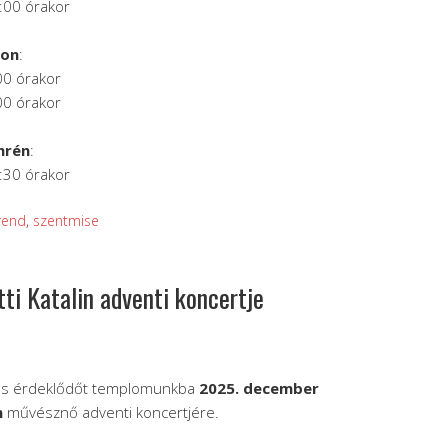
:00 órakor
son
:
00 órakor
00 órakor
mrén
:
:30 órakor
rend
,
szentmise
tti Katalin adventi koncertje
ves érdeklődőt templomunkba
2025. december
n
művésznő adventi koncertjére.