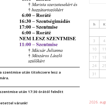
h
K
3
4
10
1
17
1
24
2
 a szentmise után titokcsere lesz a
31
mára.
szentmise után 17:30 órától felnőtt
2026. aug
etettel várunk!