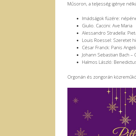
Műsoron, a teljesség igénye nélkü
Imádságok füzére: népén
Giulio. Caccini: Ave Maria
Alessandro Stradella: Piet
Louis Roessel: Szeretet 
César Franck: Panis Angel
Johann Sebastian Bach – 
Halmos László: Benedictu
Orgonán és zongorán közreműkö