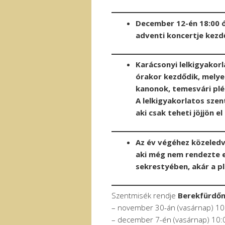
December 12-én 18:00 ó
adventi koncertje kez
Karácsonyi lelkigyako
órakor kezdődik, mely
kanonok, temesvári plé
A lelkigyakorlatos szen
aki csak teheti jöjjön 
Az év végéhez közeledve
aki még nem rendezte e
sekrestyében, akár a pl
Szentmisék rendje
Berekfürdő
– november 30-án (vasárnap) 10
– december 7-én (vasárnap) 10: