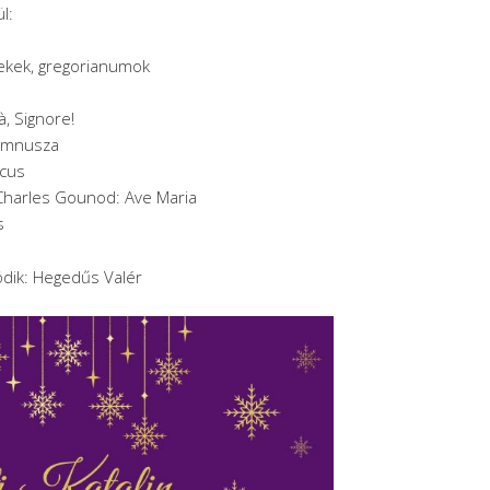
l:
ekek, gregorianumok
à, Signore!
himnusza
icus
Charles Gounod: Ave Maria
s
dik: Hegedűs Valér