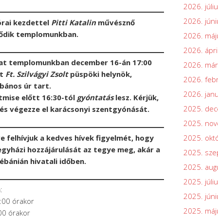
2026. júli
2026. júni
rai kezdettel
Pitti Katalin
művésznő
dődik templomunkban.
2026. máj
2026. ápri
rlat templomunkban december 16-án 17:00
2026. már
et
Ft. Szilvágyi Zsolt
püspöki helynök,
2026. feb
bános úr tart.
2026. jan
tmise előtt 16:30-tól
gyóntatás
lesz. Kérjük,
2025. de
el és végezze el karácsonyi szentgyónását.
2025. no
 felhívjuk a kedves hívek figyelmét, hogy
2025. okt
gyházi hozzájárulását az tegye meg, akár a
2025. sz
ébánián hivatali időben.
2025. aug
2025. júli
n
:
2025. júni
:00 órakor
2025. máj
00 órakor