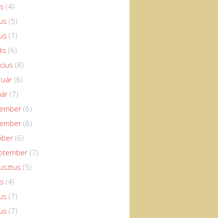
us
(4)
us
(5)
us
(7)
lis
(6)
cius
(8)
ruár
(6)
uár
(7)
cember
(6)
vember
(6)
óber
(6)
eptember
(7)
usztus
(5)
us
(4)
us
(7)
us
(7)