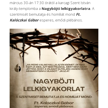
március 30-án 17:30 órától a karcagi Szent István
király-templomba a
Nagyböjti lelkigyakorlatra
. A
szentmisét bemutatja és homíliát mond
Ft.
Kalóczkai Gábor
esperes, emődi plébános.