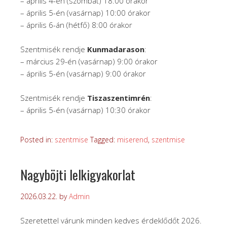
– április 4-én (szombat) 18:00 órakor
– április 5-én (vasárnap) 10:00 órakor
– április 6-án (hétfő) 8:00 órakor
Szentmisék rendje
Kunmadarason
:
– március 29-én (vasárnap) 9:00 órakor
– április 5-én (vasárnap) 9:00 órakor
Szentmisék rendje
Tiszaszentimrén
:
– április 5-én (vasárnap) 10:30 órakor
Posted in:
szentmise
Tagged:
miserend
,
szentmise
Nagyböjti lelkigyakorlat
2026.03.22.
by
Admin
Szeretettel várunk minden kedves érdeklődőt 2026.