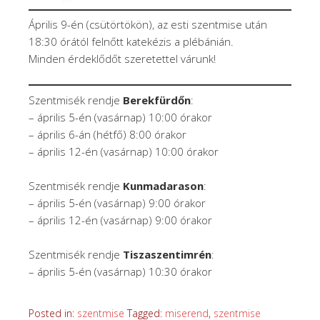
Április 9-én (csütörtökön), az esti szentmise után
18:30 órától felnőtt katekézis a plébánián.
Minden érdeklődőt szeretettel várunk!
Szentmisék rendje
Berekfürdőn
:
– április 5-én (vasárnap) 10:00 órakor
– április 6-án (hétfő) 8:00 órakor
– április 12-én (vasárnap) 10:00 órakor
Szentmisék rendje
Kunmadarason
:
– április 5-én (vasárnap) 9:00 órakor
– április 12-én (vasárnap) 9:00 órakor
Szentmisék rendje
Tiszaszentimrén
:
– április 5-én (vasárnap) 10:30 órakor
Posted in:
szentmise
Tagged:
miserend
,
szentmise