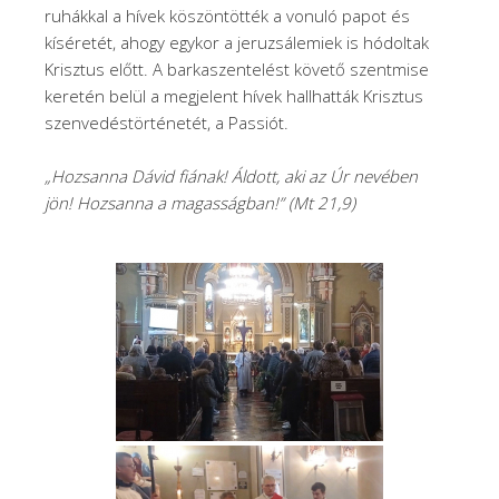
ruhákkal a hívek köszöntötték a vonuló papot és
kíséretét, ahogy egykor a jeruzsálemiek is hódoltak
Krisztus előtt. A barkaszentelést követő szentmise
keretén belül a megjelent hívek hallhatták Krisztus
szenvedéstörténetét, a Passiót.
„Hozsanna Dávid fiának! Áldott, aki az Úr nevében
jön! Hozsanna a magasságban!” (Mt 21,9)