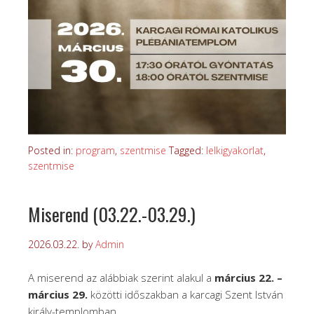
Posted in:
program
,
szentmise
Tagged:
lelkigyakorlat
,
szentmise
Miserend (03.22.-03.29.)
2026.03.22.
by
Admin
A miserend az alábbiak szerint alakul a
március 22. –
március 29.
közötti időszakban a karcagi Szent István
király-templomban.