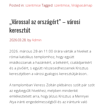
Posted in:
szentmise
Tagged:
szentmise
,
Virágvasárnap
„Várossal az országért” – városi
keresztút
2026.03.28.
by
Admin
2026. március 28-án 11:00 órára várták a híveket a
római katolikus templomhoz, hogy együtt
imádkozzanak a hazánkért, a békéért, családjainkért
és a jövőért, s együtt részesedhessenek Krisztus
keresztjében a városi gyalogos keresztútjáráson..
A templomban Veress Zoltán plébános szólt pár szót
az egybegyűlt hívekhez, melyben mindenkit
emlékeztetett arra, hogy Jézus Krisztus a Mennyei
Atya iránti engedelmességből és az irántunk való