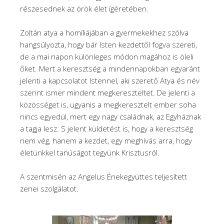
részesednek az örök élet ígéretében.
Zoltán atya a homíliájában a gyermekekhez szólva
hangsúlyozta, hogy bár Isten kezdettől fogva szereti,
de a mai napon különleges módon magához is öleli
őket. Mert a keresztség a mindennapokban egyaránt
jelenti a kapcsolatot Istennel, aki szerető Atya és név
szerint ismer mindent megkereszteltet. De jelenti a
közösséget is, ugyanis a megkeresztelt ember soha
nincs egyedül, mert egy nagy családnak, az Egyháznak
a tagja lesz. S jelent küldetést is, hogy a keresztség
nem vég, hanem a kezdet, egy meghívás arra, hogy
életünkkel tanúságot tegyünk Krisztusról.
A szentmisén az Angelus Énekegyüttes teljesített
zenei szolgálatot.