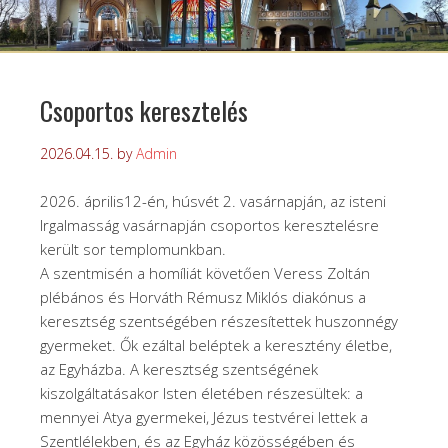
Csoportos keresztelés
2026.04.15.
by
Admin
2026. április12-én, húsvét 2. vasárnapján, az isteni
Irgalmasság vasárnapján csoportos keresztelésre
került sor templomunkban.
A szentmisén a homíliát követően Veress Zoltán
plébános és Horváth Rémusz Miklós diakónus a
keresztség szentségében részesítettek huszonnégy
gyermeket. Ők ezáltal beléptek a keresztény életbe,
az Egyházba. A keresztség szentségének
kiszolgáltatásakor Isten életében részesültek: a
mennyei Atya gyermekei, Jézus testvérei lettek a
Szentlélekben, és az Egyház közösségében és