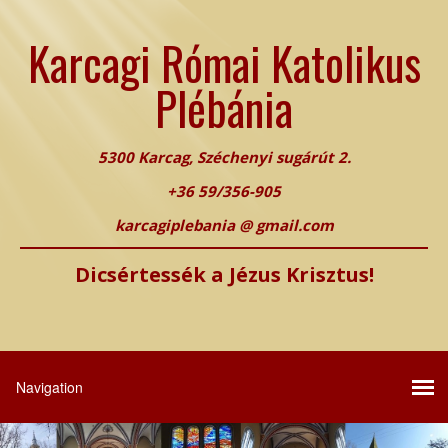
Karcagi Római Katolikus
Plébánia
5300 Karcag, Széchenyi sugárút 2.
+36 59/356-905
karcagiplebania @ gmail.com
Dicsértessék a Jézus Krisztus!