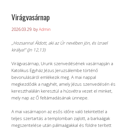
Virágvasárnap
2026.03.29.
by
Admin
„Hozsanna! Áldott, aki az Úr nevében jön,
és Izrael
királya!”
(Jn 12,13)
Virágvasárnap, Urunk szenvedésének vasárnapján a
Katolikus Egyház Jézus Jeruzsálembe történő
bevonulásáról emlékezik meg. A mai nappal
megkezdődik a nagyhét, amely Jézus szenvedésén és
kereszthalálán keresztül a húsvétra vezet el minket,
mely nap az Ő feltámadásának ünnepe.
A mai vasárnapon az esős időre való tekintettel a
teljes szertartás a templomban zajlott, a barkaágak
megszentelése után pálmaágakkal és földre terített