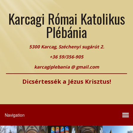
Karcagi Római Katolikus
Plébánia
5300 Karcag, Széchenyi sugárút 2.
+36 59/356-905
karcagiplebania @ gmail.com
Dicsértessék a Jézus Krisztus!