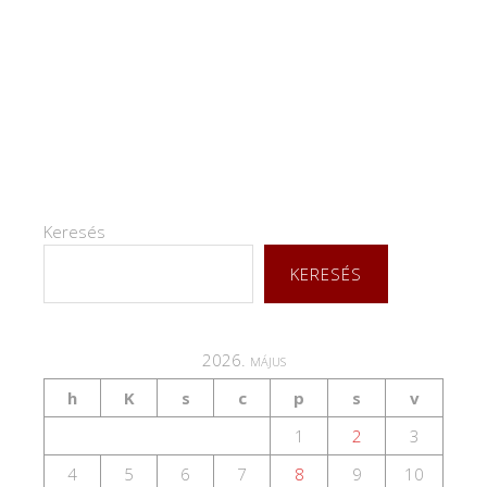
Keresés
KERESÉS
2026. május
h
K
s
c
p
s
v
1
2
3
4
5
6
7
8
9
10