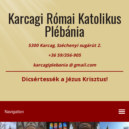
Karcagi Római Katolikus
Plébánia
5300 Karcag, Széchenyi sugárút 2.
+36 59/356-905
karcagiplebania @ gmail.com
Dicsértessék a Jézus Krisztus!