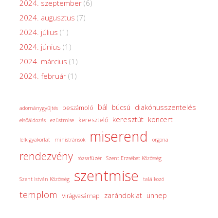
2024. szeptember
(6)
2024. augusztus
(7)
2024. július
(1)
2024. június
(1)
2024. március
(1)
2024. február
(1)
bál
diakónusszentelés
búcsú
beszámoló
adománygyűjtés
keresztút
koncert
keresztelő
elsőáldozás
ezüstmise
miserend
lelkigyakorlat
ministránsok
orgona
rendezvény
rózsafüzér
Szent Erzsébet Közösség
szentmise
Szent István Közösség
találkozó
templom
zarándoklat
ünnep
Virágvasárnap