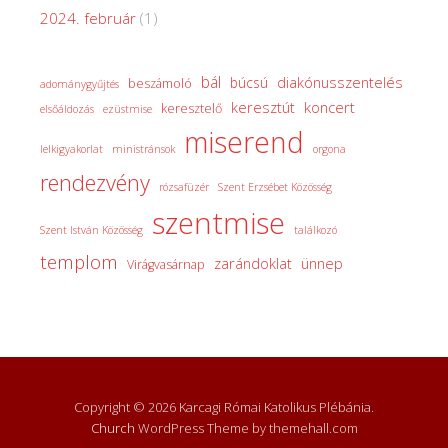
2024. február
(1)
bál
diakónusszentelés
búcsú
beszámoló
adománygyűjtés
keresztút
koncert
keresztelő
elsőáldozás
ezüstmise
miserend
lelkigyakorlat
ministránsok
orgona
rendezvény
rózsafüzér
Szent Erzsébet Közösség
szentmise
Szent István Közösség
találkozó
templom
zarándoklat
ünnep
Virágvasárnap
Copyright © 2026 Karcagi Római Katolikus Plébánia.
Church
WordPress Theme by themehall.com