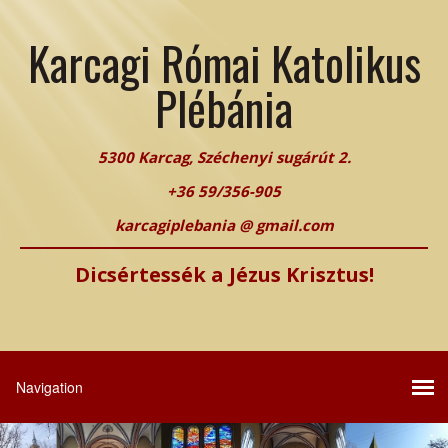
Karcagi Római Katolikus
Plébánia
5300 Karcag, Széchenyi sugárút 2.
+36 59/356-905
karcagiplebania @ gmail.com
Dicsértessék a Jézus Krisztus!