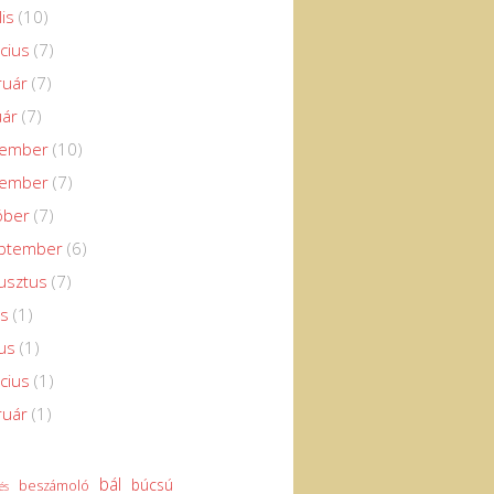
lis
(10)
cius
(7)
ruár
(7)
uár
(7)
cember
(10)
vember
(7)
óber
(7)
eptember
(6)
usztus
(7)
us
(1)
us
(1)
cius
(1)
ruár
(1)
bál
búcsú
beszámoló
és