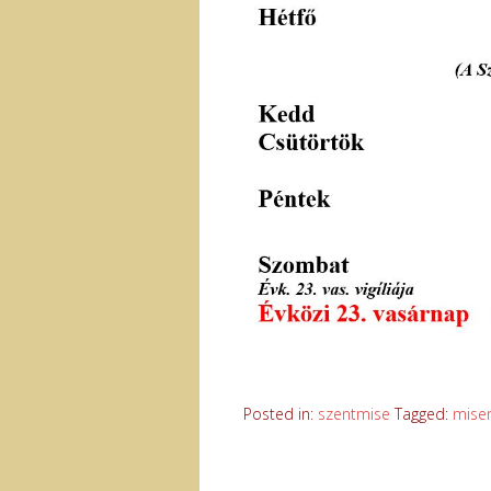
Posted in:
szentmise
Tagged:
mise