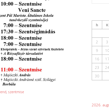
h
K
2
3
9
1
16
1
23
2
30
rend
,
szentmise
2026. aug