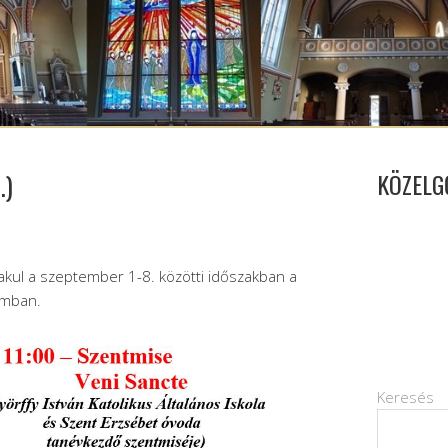
.)
KÖZELG
lakul a szeptember 1-8. közötti időszakban a
omban.
Keresés