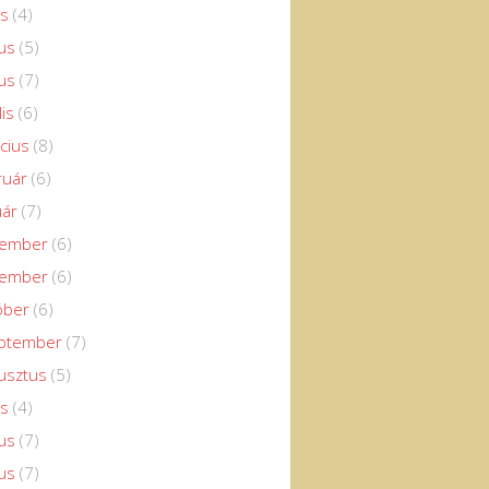
us
(4)
us
(5)
us
(7)
lis
(6)
cius
(8)
ruár
(6)
uár
(7)
cember
(6)
vember
(6)
óber
(6)
eptember
(7)
usztus
(5)
us
(4)
us
(7)
us
(7)