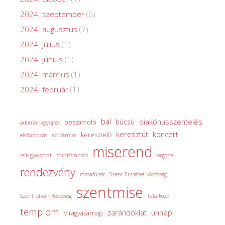
2024. szeptember
(6)
2024. augusztus
(7)
2024. július
(1)
2024. június
(1)
2024. március
(1)
2024. február
(1)
bál
diakónusszentelés
búcsú
beszámoló
adománygyűjtés
keresztút
koncert
keresztelő
elsőáldozás
ezüstmise
miserend
lelkigyakorlat
ministránsok
orgona
rendezvény
rózsafüzér
Szent Erzsébet Közösség
szentmise
Szent István Közösség
találkozó
templom
zarándoklat
ünnep
Virágvasárnap