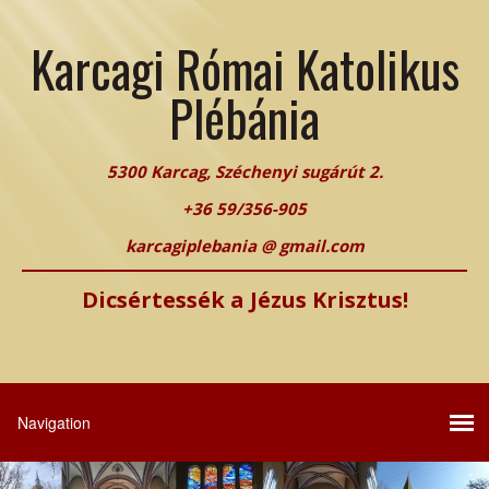
Karcagi Római Katolikus
Plébánia
5300 Karcag, Széchenyi sugárút 2.
+36 59/356-905
karcagiplebania @ gmail.com
Dicsértessék a Jézus Krisztus!