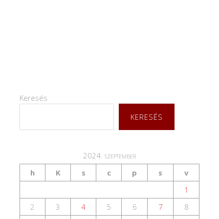
Keresés
KERESÉS
2024. szeptember
h
K
s
c
p
s
v
1
2
3
4
5
6
7
8