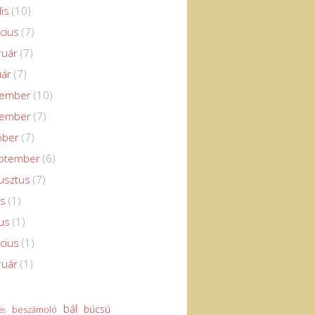
lis
(10)
cius
(7)
ruár
(7)
uár
(7)
cember
(10)
vember
(7)
óber
(7)
eptember
(6)
usztus
(7)
us
(1)
us
(1)
cius
(1)
ruár
(1)
bál
búcsú
beszámoló
és