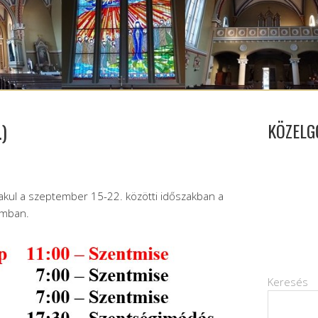
.)
KÖZELG
lakul a szeptember 15-22. közötti időszakban a
omban.
Keresés