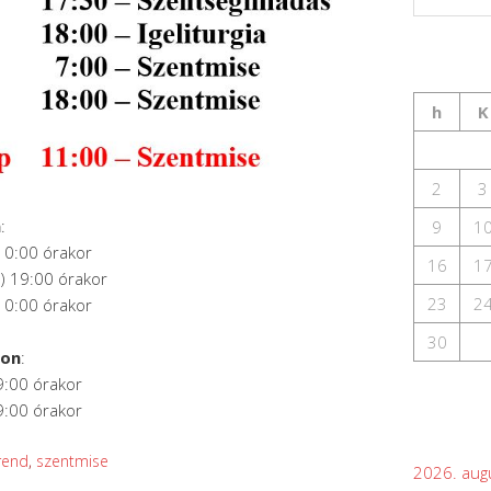
h
K
2
3
n
:
9
1
10:00 órakor
16
1
) 19:00 órakor
23
2
10:00 órakor
30
son
:
9:00 órakor
9:00 órakor
rend
,
szentmise
2026. aug