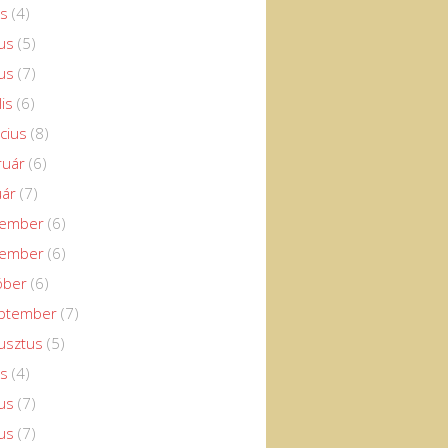
us
(4)
us
(5)
us
(7)
lis
(6)
cius
(8)
ruár
(6)
uár
(7)
cember
(6)
vember
(6)
óber
(6)
eptember
(7)
usztus
(5)
us
(4)
us
(7)
us
(7)