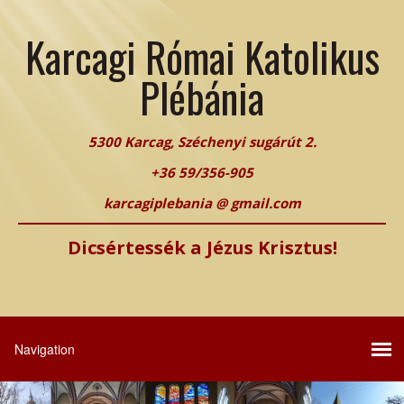
Karcagi Római Katolikus
Plébánia
5300 Karcag, Széchenyi sugárút 2.
+36 59/356-905
karcagiplebania @ gmail.com
Dicsértessék a Jézus Krisztus!