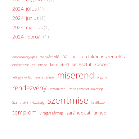
2024. július
(1)
2024. június
(1)
2024. március
(1)
2024. február
(1)
bál
diakónusszentelés
búcsú
beszámoló
adománygyűjtés
keresztút
koncert
keresztelő
elsőáldozás
ezüstmise
miserend
lelkigyakorlat
ministránsok
orgona
rendezvény
rózsafüzér
Szent Erzsébet Közösség
szentmise
Szent István Közösség
találkozó
templom
zarándoklat
ünnep
Virágvasárnap