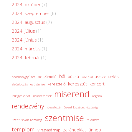
2024. október
(7)
2024. szeptember
(6)
2024. augusztus
(7)
2024. július
(1)
2024. június
(1)
2024. március
(1)
2024. február
(1)
bál
diakónusszentelés
búcsú
beszámoló
adománygyűjtés
keresztút
koncert
keresztelő
elsőáldozás
ezüstmise
miserend
lelkigyakorlat
ministránsok
orgona
rendezvény
rózsafüzér
Szent Erzsébet Közösség
szentmise
Szent István Közösség
találkozó
templom
zarándoklat
ünnep
Virágvasárnap