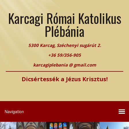
Karcagi Római Katolikus
Plébánia
5300 Karcag, Széchenyi sugárút 2.
+36 59/356-905
karcagiplebania @ gmail.com
Dicsértessék a Jézus Krisztus!