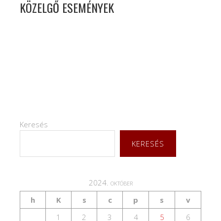
KÖZELGŐ ESEMÉNYEK
Keresés
KERESÉS
2024. október
h
K
s
c
p
s
v
1
2
3
4
5
6