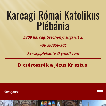
Karcagi Római Katolikus
Plébánia
5300 Karcag, Széchenyi sugárút 2.
+36 59/356-905
karcagiplebania @ gmail.com
Dicsértessék a Jézus Krisztus!