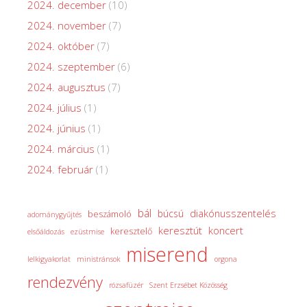
2024. december
(10)
2024. november
(7)
2024. október
(7)
2024. szeptember
(6)
2024. augusztus
(7)
2024. július
(1)
2024. június
(1)
2024. március
(1)
2024. február
(1)
bál
diakónusszentelés
búcsú
beszámoló
adománygyűjtés
keresztút
koncert
keresztelő
elsőáldozás
ezüstmise
miserend
lelkigyakorlat
ministránsok
orgona
rendezvény
rózsafüzér
Szent Erzsébet Közösség