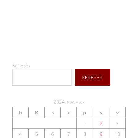
Keresés
KERESÉS
2024. november
h
K
s
c
p
s
v
1
2
3
4
5
6
7
8
9
10