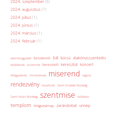
2024. szeptember
(6)
2024. augusztus
(7)
2024. július
(1)
2024. június
(1)
2024. március
(1)
2024. február
(1)
bál
diakónusszentelés
búcsú
beszámoló
adománygyűjtés
keresztút
koncert
keresztelő
elsőáldozás
ezüstmise
miserend
lelkigyakorlat
ministránsok
orgona
rendezvény
rózsafüzér
Szent Erzsébet Közösség
szentmise
Szent István Közösség
találkozó
templom
zarándoklat
ünnep
Virágvasárnap