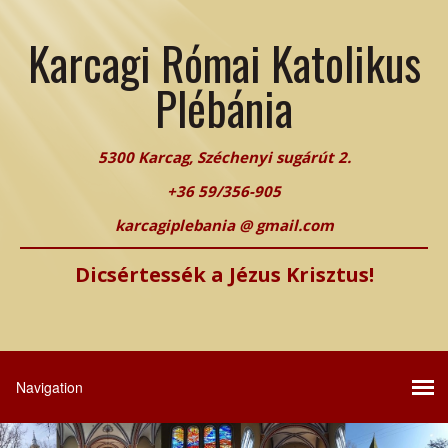
Karcagi Római Katolikus
Plébánia
5300 Karcag, Széchenyi sugárút 2.
+36 59/356-905
karcagiplebania @ gmail.com
Dicsértessék a Jézus Krisztus!