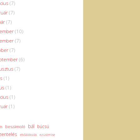
cius
(7)
ruár
(7)
uár
(7)
cember
(10)
vember
(7)
óber
(7)
eptember
(6)
usztus
(7)
us
(1)
us
(1)
cius
(1)
ruár
(1)
bál
búcsú
beszámoló
és
zentelés
elsőáldozás
ezüstmise