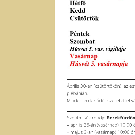
Április 30-án (csütörtökön), az es
plébánián.
Minden érdeklődőt szeretettel v
Szentmisék rendje
Berekfürdő
– április 26-án (vasárnap) 10:00 
– május 3-án (vasárnap) 10:00 ó