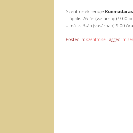
Szentmisék rendje
Kunmadara
– április 26-án (vasárnap) 9:00 ó
– május 3-án (vasárnap) 9:00 ór
Posted in:
szentmise
Tagged:
mise