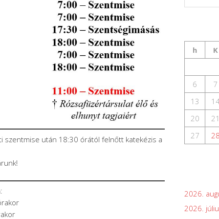
h
K
6
7
13
1
20
2
27
2
ti szentmise után 18:30 órától felnőtt katekézis a
árunk!
n
:
2026. aug
órakor
2026. júli
rakor