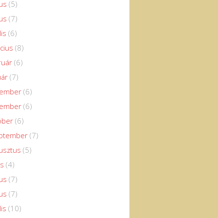
us
(5)
us
(7)
lis
(6)
cius
(8)
ruár
(6)
uár
(7)
cember
(6)
vember
(6)
óber
(6)
eptember
(7)
usztus
(5)
us
(4)
us
(7)
us
(7)
lis
(10)