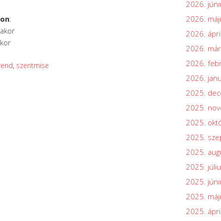
2026. júni
2026. máj
son
:
rakor
2026. ápri
akor
2026. már
2026. feb
rend
,
szentmise
2026. jan
2025. de
2025. no
2025. okt
2025. sz
2025. aug
2025. júli
2025. júni
2025. máj
2025. ápri