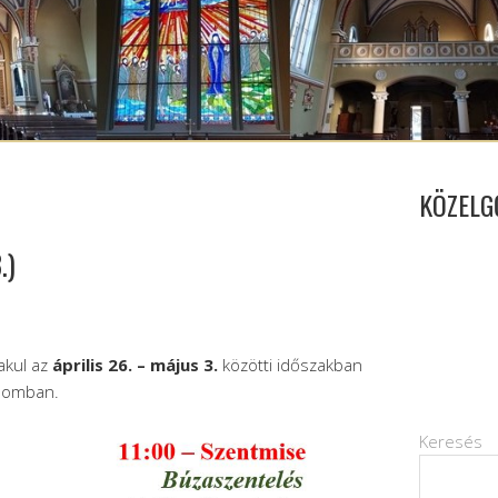
KÖZELG
.)
akul az
április 26. – május 3.
közötti időszakban
plomban.
Keresés