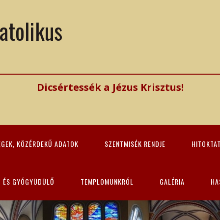
atolikus
Dicsértessék a Jézus Krisztus!
ÉGEK, KÖZÉRDEKŰ ADATOK
SZENTMISÉK RENDJE
HITOKTA
Z ÉS GYÓGYÜDÜLŐ
TEMPLOMUNKRÓL
GALÉRIA
HA