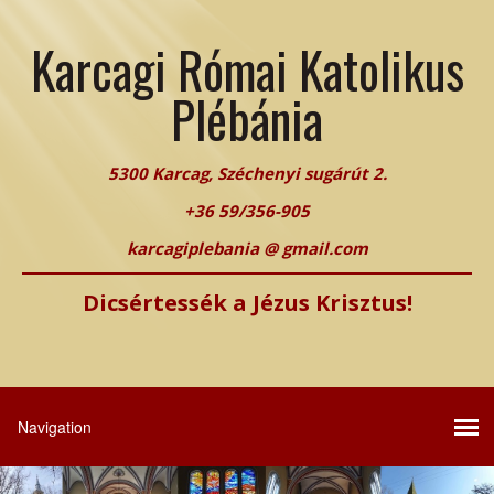
Karcagi Római Katolikus
Plébánia
5300 Karcag, Széchenyi sugárút 2.
+36 59/356-905
karcagiplebania @ gmail.com
Dicsértessék a Jézus Krisztus!