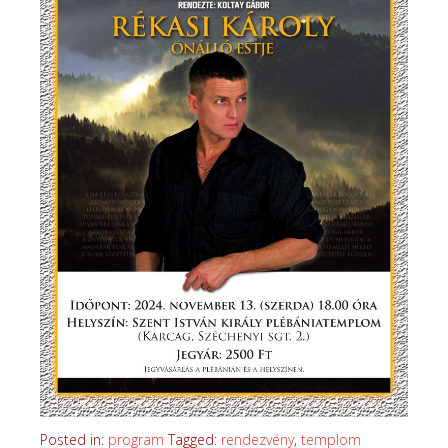
Posted in:
program
Tagged:
rendezvény
,
templom