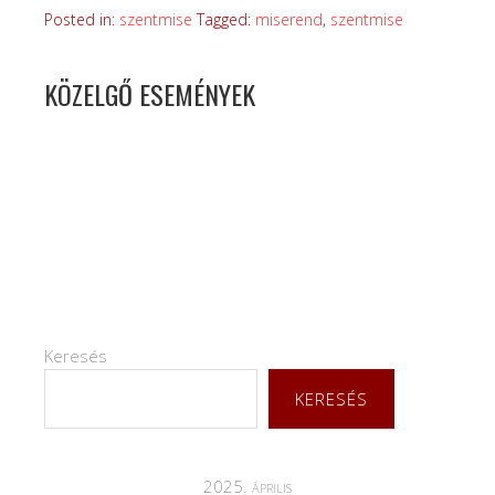
Posted in:
szentmise
Tagged:
miserend
,
szentmise
KÖZELGŐ ESEMÉNYEK
Keresés
KERESÉS
2025. április