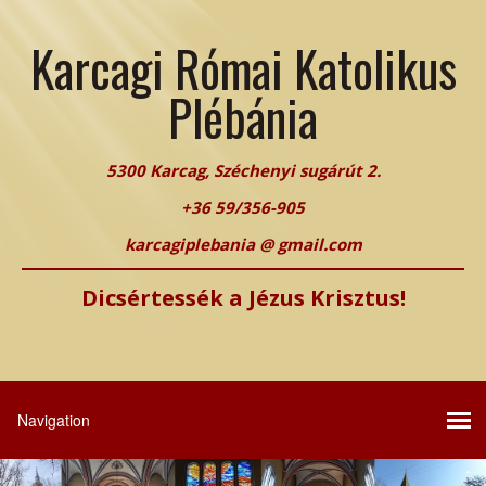
Karcagi Római Katolikus
Plébánia
5300 Karcag, Széchenyi sugárút 2.
+36 59/356-905
karcagiplebania @ gmail.com
Dicsértessék a Jézus Krisztus!