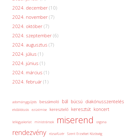
2024. december
(10)
2024. november
(7)
2024. október
(7)
2024. szeptember
(6)
2024. augusztus
(7)
2024. július
(1)
2024. június
(1)
2024. március
(1)
2024. február
(1)
bál
diakónusszentelés
búcsú
beszámoló
adománygyűjtés
keresztút
koncert
keresztelő
elsőáldozás
ezüstmise
miserend
lelkigyakorlat
ministránsok
orgona
rendezvény
rózsafüzér
Szent Erzsébet Közösség