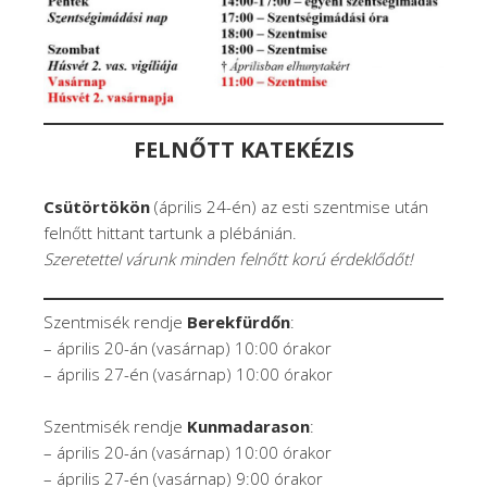
FELNŐTT KATEKÉZIS
Csütörtökön
(április 24-én) az esti szentmise után
felnőtt hittant tartunk a plébánián.
Szeretettel várunk m
inden felnőtt korú érdeklődőt
!
Szentmisék rendje
Berekfürdőn
:
– április 20-án (vasárnap) 10:00 órakor
– április 27-én (vasárnap) 10:00 órakor
Szentmisék rendje
Kunmadarason
:
– április 20-án (vasárnap) 10:00 órakor
– április 27-én (vasárnap) 9:00 órakor