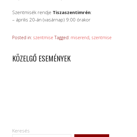
Szentmisék rendje
Tiszaszentimrén
:
– április 20-án (vasárnap) 9:00 órakor
Posted in:
szentmise
Tagged:
miserend
,
szentmise
KÖZELGŐ ESEMÉNYEK
Keresés