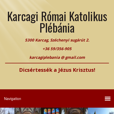
Karcagi Római Katolikus
Plébánia
5300 Karcag, Széchenyi sugárút 2.
+36 59/356-905
karcagiplebania @ gmail.com
Dicsértessék a Jézus Krisztus!