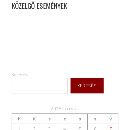
KÖZELGŐ ESEMÉNYEK
Keresés
KERESÉS
2025. december
h
K
s
c
p
s
v
1
2
3
4
5
6
7