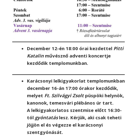
December 12-én 18:00 órai kezdettel
Pitti
Katalin
művésznő adventi koncertje
kezdődik templomunkban.
Karácsonyi lelkigyakorlat templomunkban
december 16-án 17:00 órakor kezdődik,
melyet
Ft. Szilvágyi Zsolt
püspöki helynök,
kanonok, temesvári plébános úr tart.
A lelkigyakorlatos szentmise előtt 16:30-
tól
gyóntatás
lesz. Kérjük, aki csak teheti
jöjjön el és végezze el karácsonyi
szentgyónását.