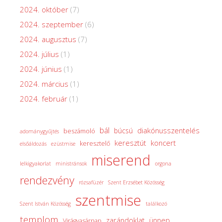
2024. október
(7)
2024. szeptember
(6)
2024. augusztus
(7)
2024. július
(1)
2024. június
(1)
2024. március
(1)
2024. február
(1)
bál
diakónusszentelés
búcsú
beszámoló
adománygyűjtés
keresztút
koncert
keresztelő
elsőáldozás
ezüstmise
miserend
lelkigyakorlat
ministránsok
orgona
rendezvény
rózsafüzér
Szent Erzsébet Közösség
szentmise
Szent István Közösség
találkozó
templom
zarándoklat
ünnep
Virágvasárnap