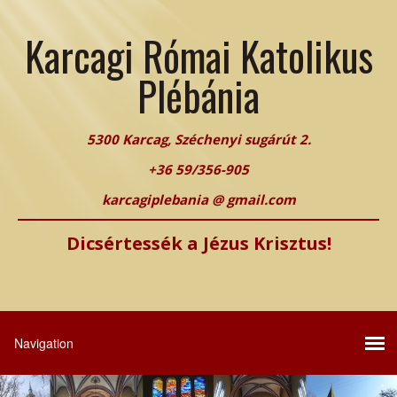
Karcagi Római Katolikus
Plébánia
5300 Karcag, Széchenyi sugárút 2.
+36 59/356-905
karcagiplebania @ gmail.com
Dicsértessék a Jézus Krisztus!