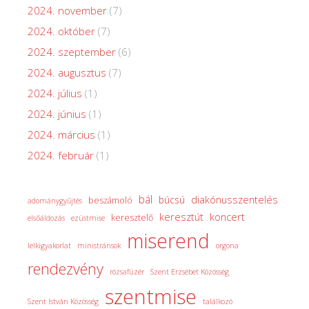
2024. november
(7)
2024. október
(7)
2024. szeptember
(6)
2024. augusztus
(7)
2024. július
(1)
2024. június
(1)
2024. március
(1)
2024. február
(1)
bál
diakónusszentelés
búcsú
beszámoló
adománygyűjtés
keresztút
koncert
keresztelő
elsőáldozás
ezüstmise
miserend
lelkigyakorlat
ministránsok
orgona
rendezvény
rózsafüzér
Szent Erzsébet Közösség
szentmise
Szent István Közösség
találkozó