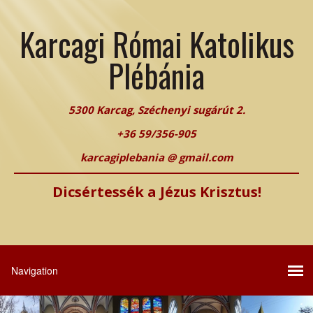
Karcagi Római Katolikus
Plébánia
5300 Karcag, Széchenyi sugárút 2.
+36 59/356-905
karcagiplebania @ gmail.com
Dicsértessék a Jézus Krisztus!