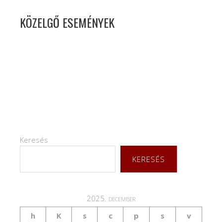
KÖZELGŐ ESEMÉNYEK
Keresés
KERESÉS
2025. december
h
K
s
c
p
s
v