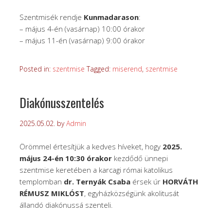
Szentmisék rendje
Kunmadarason
:
– május 4-én (vasárnap) 10:00 órakor
– május 11-én (vasárnap) 9:00 órakor
Posted in:
szentmise
Tagged:
miserend
,
szentmise
Diakónusszentelés
2025.05.02.
by
Admin
Örömmel értesítjük a kedves híveket, hogy
2025.
május 24-én 10:30 órakor
kezdődő ünnepi
szentmise keretében a karcagi római katolikus
templomban
dr. Ternyák Csaba
érsek úr
HORVÁTH
RÉMUSZ MIKLÓST
, egyházközségünk akolitusát
állandó diakónussá szenteli.