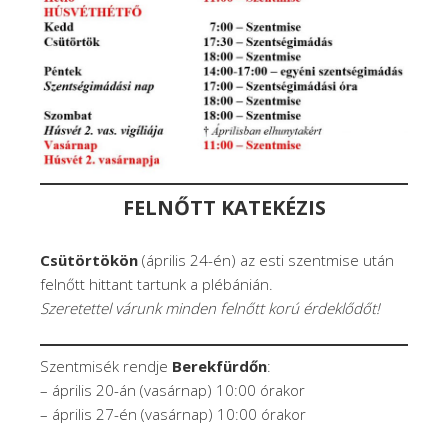
FELNŐTT KATEKÉZIS
Csütörtökön
(április 24-én) az esti szentmise után
felnőtt hittant tartunk a plébánián.
Szeretettel várunk m
inden felnőtt korú érdeklődőt
!
Szentmisék rendje
Berekfürdőn
:
– április 20-án (vasárnap) 10:00 órakor
– április 27-én (vasárnap) 10:00 órakor