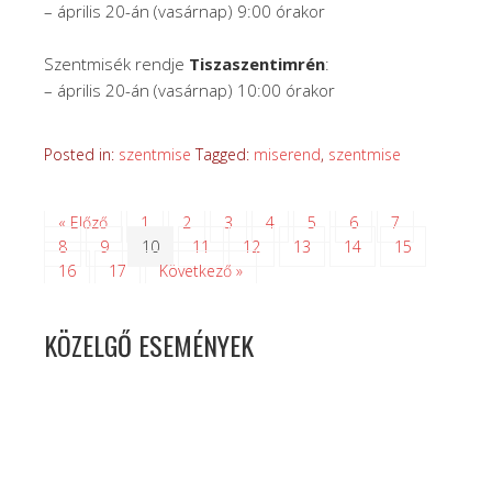
– április 20-án (vasárnap) 9:00 órakor
Szentmisék rendje
Tiszaszentimrén
:
– április 20-án (vasárnap) 10:00 órakor
Posted in:
szentmise
Tagged:
miserend
,
szentmise
« Előző
1
2
3
4
5
6
7
8
9
10
11
12
13
14
15
16
17
Következő »
KÖZELGŐ ESEMÉNYEK