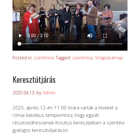
Posted in:
szentmise
Tagged:
szentmise
,
Virágvasárnap
Keresztútjárás
2025.04.13.
by
Admin
2025. április 12-én 11:00 órára várták a híveket a
római katolikus templomhoz, hogy együtt
részesedhessenek Krisztus keresztjében a szentévi
gyalogos keresztútjáráson.