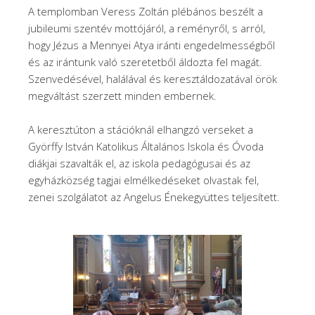
A templomban Veress Zoltán plébános beszélt a
jubileumi szentév mottójáról, a reményről, s arról,
hogy Jézus a Mennyei Atya iránti engedelmességből
és az irántunk való szeretetből áldozta fel magát.
Szenvedésével, halálával és keresztáldozatával örök
megváltást szerzett minden embernek.
A keresztúton a stációknál elhangzó verseket a
Györffy István Katolikus Általános Iskola és Óvoda
diákjai szavalták el, az iskola pedagógusai és az
egyházközség tagjai elmélkedéseket olvastak fel,
zenei szolgálatot az Angelus Énekegyüttes teljesített.