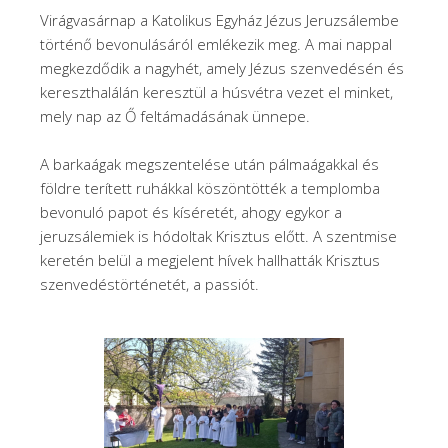
Virágvasárnap a Katolikus Egyház Jézus Jeruzsálembe
történő bevonulásáról emlékezik meg. A mai nappal
megkezdődik a nagyhét, amely Jézus szenvedésén és
kereszthalálán keresztül a húsvétra vezet el minket,
mely nap az Ő feltámadásának ünnepe.
A barkaágak megszentelése után pálmaágakkal és
földre terített ruhákkal köszöntötték a templomba
bevonuló papot és kíséretét, ahogy egykor a
jeruzsálemiek is hódoltak Krisztus előtt. A szentmise
keretén belül a megjelent hívek hallhatták Krisztus
szenvedéstörténetét, a passiót.