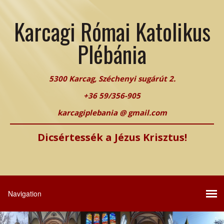
Karcagi Római Katolikus
Plébánia
5300 Karcag, Széchenyi sugárút 2.
+36 59/356-905
karcagiplebania @ gmail.com
Dicsértessék a Jézus Krisztus!