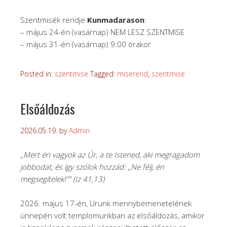
Szentmisék rendje
Kunmadarason
:
– május 24-én (vasárnap) NEM LESZ SZENTMISE
– május 31-én (vasárnap) 9:00 órakor
Posted in:
szentmise
Tagged:
miserend
,
szentmise
Elsőáldozás
2026.05.19.
by
Admin
„Mert én vagyok az Úr, a te Istened, aki megragadom
jobbodat, és így szólok hozzád: „Ne félj, én
megsegítelek!”” (Iz 41,13)
2026. május 17-én, Urunk mennybemenetelének
ünnepén volt templomunkban az elsőáldozás, amikor