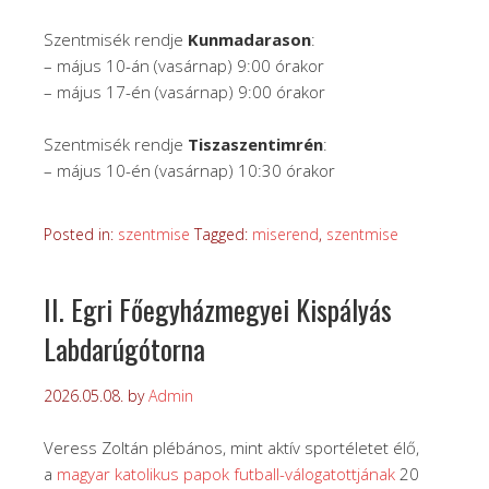
Szentmisék rendje
Kunmadarason
:
– május 10-án (vasárnap) 9:00 órakor
– május 17-én (vasárnap) 9:00 órakor
Szentmisék rendje
Tiszaszentimrén
:
– május 10-én (vasárnap) 10:30 órakor
Posted in:
szentmise
Tagged:
miserend
,
szentmise
II. Egri Főegyházmegyei Kispályás
Labdarúgótorna
2026.05.08.
by
Admin
Veress Zoltán plébános, mint aktív sportéletet élő,
a
magyar katolikus papok futball-válogatottjának
20