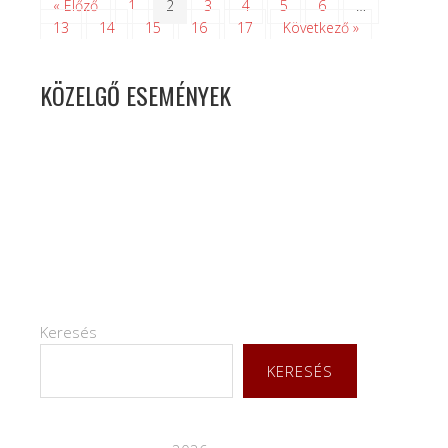
« Előző
1
2
3
4
5
6
…
13
14
15
16
17
Következő »
KÖZELGŐ ESEMÉNYEK
Keresés
KERESÉS