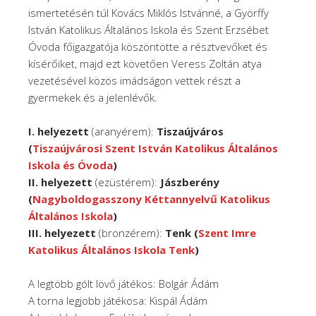
ismertetésén túl Kovács Miklós Istvánné, a Györffy
István Katolikus Általános Iskola és Szent Erzsébet
Óvoda főigazgatója köszöntötte a résztvevőket és
kísérőiket, majd ezt követően Veress Zoltán atya
vezetésével közös imádságon vettek részt a
gyermekek és a jelenlévők.
I. helyezett
(aranyérem):
Tiszaújváros
(
Tiszaújvárosi Szent István Katolikus Általános
Iskola és Óvoda
)
II. helyezett
(ezüstérem):
Jászberény
(
Nagyboldogasszony Kéttannyelvű Katolikus
Általános Iskola
)
III. helyezett
(bronzérem):
Tenk (
Szent Imre
Katolikus Általános Iskola Tenk
)
A legtöbb gólt lövő játékos: Bolgár Ádám
A torna legjobb játékosa: Kispál Ádám