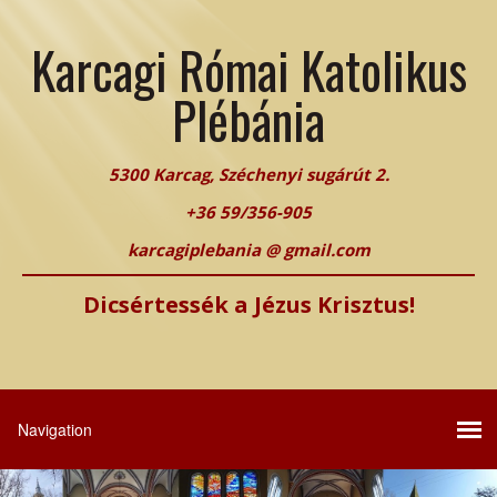
Karcagi Római Katolikus
Plébánia
5300 Karcag, Széchenyi sugárút 2.
+36 59/356-905
karcagiplebania @ gmail.com
Dicsértessék a Jézus Krisztus!