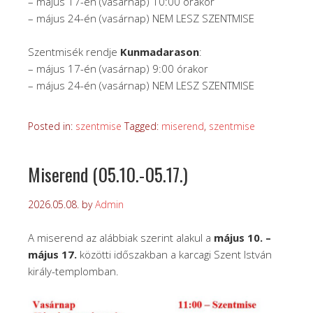
– május 17-én (vasárnap) 10:00 órakor
– május 24-én (vasárnap) NEM LESZ SZENTMISE
Szentmisék rendje
Kunmadarason
:
– május 17-én (vasárnap) 9:00 órakor
– május 24-én (vasárnap) NEM LESZ SZENTMISE
Posted in:
szentmise
Tagged:
miserend
,
szentmise
Miserend (05.10.-05.17.)
2026.05.08.
by
Admin
A miserend az alábbiak szerint alakul a
május 10. –
május 17.
közötti időszakban a karcagi Szent István
király-templomban.