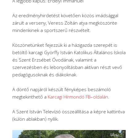
A legjobb kapus: Erdélyi Immánuel
Az eredményhirdetést követően közös imádsággal
zárult a verseny, Veress Zoltán atya megköszönte
mindenkinek a sportszerű részvételt.
Köszönetünket fejezzük ki a házigazda szerepét is
betöltő karcagi Györffy István Katolikus Általános Iskola
és Szent Erzsébet Óvodának, valamint a
szervezésben és lebonyolításban aktívan részt vevő
pedagógusoknak és diákoknak.
A döntő napjáról készült fényképes beszámoló
megtekinthető a
Karcagi
Hírmondó
FB
–
oldalán
.
A Szent István Televízió összeállítása a képre kattintva
(külön ablakban) nyílik.