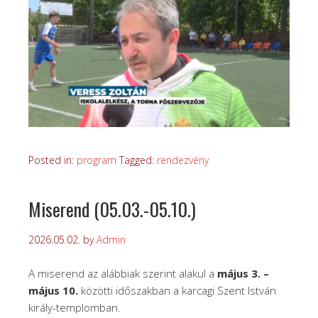
Posted in:
program
Tagged:
rendezvény
Miserend (05.03.-05.10.)
2026.05.02.
by
Admin
A miserend az alábbiak szerint alakul a
május 3. –
május 10.
közötti időszakban a karcagi Szent István
király-templomban.