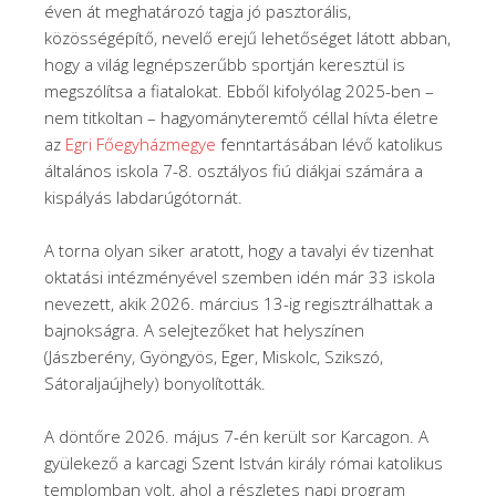
éven át meghatározó tagja jó pasztorális,
közösségépítő, nevelő erejű lehetőséget látott abban,
hogy a világ legnépszerűbb sportján keresztül is
megszólítsa a fiatalokat. Ebből kifolyólag 2025-ben –
nem titkoltan – hagyományteremtő céllal hívta életre
az
Egri Főegyházmegye
fenntartásában lévő katolikus
általános iskola 7-8. osztályos fiú diákjai számára a
kispályás labdarúgótornát.
A torna olyan siker aratott, hogy a tavalyi év tizenhat
oktatási intézményével szemben idén már 33 iskola
nevezett, akik 2026. március 13-ig regisztrálhattak a
bajnokságra. A selejtezőket hat helyszínen
(Jászberény, Gyöngyös, Eger, Miskolc, Szikszó,
Sátoraljaújhely) bonyolították.
A döntőre 2026. május 7-én került sor Karcagon. A
gyülekező a karcagi Szent István király római katolikus
templomban volt, ahol a részletes napi program