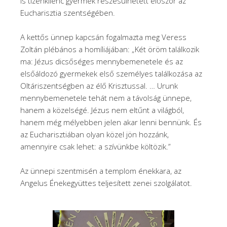
is tizenkilenc gyermek részesülhetett először az
Eucharisztia szentségében.
A kettős ünnep kapcsán fogalmazta meg Veress
Zoltán plébános a homíliájában: „Két öröm találkozik
ma: Jézus dicsőséges mennybemenetele és az
elsőáldozó gyermekek első személyes találkozása az
Oltáriszentségben az élő Krisztussal. … Urunk
mennybemenetele tehát nem a távolság ünnepe,
hanem a közelségé. Jézus nem eltűnt a világból,
hanem még mélyebben jelen akar lenni bennünk. És
az Eucharisztiában olyan közel jön hozzánk,
amennyire csak lehet: a szívünkbe költözik.”
Az ünnepi szentmisén a templom énekkara, az
Angelus Énekegyüttes teljesített zenei szolgálatot.