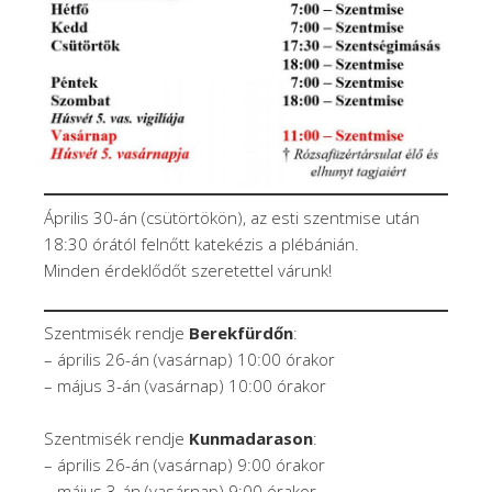
Április 30-án (csütörtökön), az esti szentmise után
18:30 órától felnőtt katekézis a plébánián.
Minden érdeklődőt szeretettel várunk!
Szentmisék rendje
Berekfürdőn
:
– április 26-án (vasárnap) 10:00 órakor
– május 3-án (vasárnap) 10:00 órakor
Szentmisék rendje
Kunmadarason
:
– április 26-án (vasárnap) 9:00 órakor
– május 3-án (vasárnap) 9:00 órakor