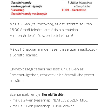
Május 28-án (csütörtökön), az esti szentmise után
18:30 órától felnőtt katekézis a plébánián.
Minden érdeklődőt szeretettel várunk!
Május hónapban minden szentmise után imádkozzuk
a Lorettói litániát.
Egyházközségi családi nap lesz június 6-án az
Erzsébet-ligetben, részletek a bejáratnál kihelyezett
plakáton.
Szentmisék rendje
Berekfürdőn
:
– május 24-én (vasárnap) NEM LESZ SZENTMISE
– május 31-én (vasárnap) 10:00 órakor