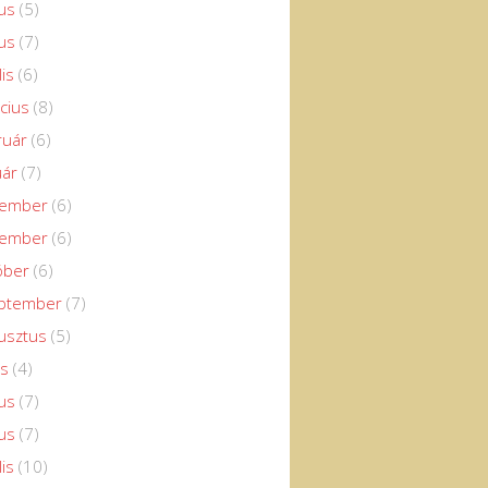
us
(5)
us
(7)
lis
(6)
cius
(8)
ruár
(6)
uár
(7)
cember
(6)
vember
(6)
óber
(6)
eptember
(7)
usztus
(5)
us
(4)
us
(7)
us
(7)
lis
(10)