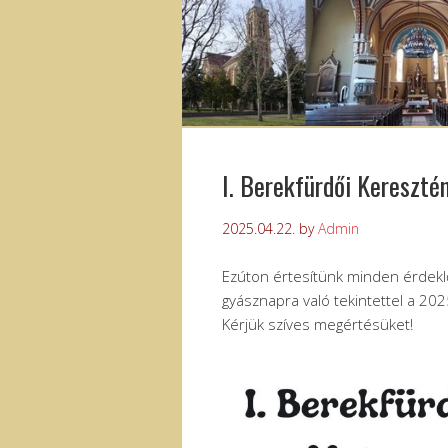
I. Berekfürdői Kereszté
2025.04.22.
by
Admin
Ezúton értesítünk minden érdekl
gyásznapra való tekintettel a 20
Kérjük szíves megértésüket!