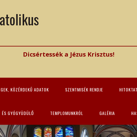
atolikus
Dicsértessék a Jézus Krisztus!
ÉGEK, KÖZÉRDEKŰ ADATOK
SZENTMISÉK RENDJE
HITOKTA
Z ÉS GYÓGYÜDÜLŐ
TEMPLOMUNKRÓL
GALÉRIA
HA