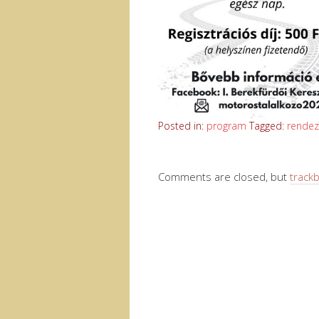
Posted in:
program
Tagged:
rendez
Comments are closed, but
track