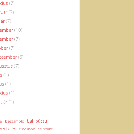
cius
(7)
ruár
(7)
uár
(7)
cember
(10)
vember
(7)
óber
(7)
eptember
(6)
usztus
(7)
us
(1)
us
(1)
cius
(1)
ruár
(1)
bál
búcsú
beszámoló
és
zentelés
elsőáldozás
ezüstmise