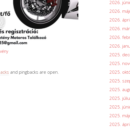
2026. júni
2026. máj
2026. ápri
2026. már
2026. feb
2026. jan
vény
2025. de
2025. no
backs
and pingbacks are open.
2025. okt
2025. sz
2025. aug
2025. júli
2025. júni
2025. máj
2025. ápri