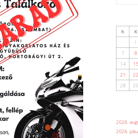
h
K
1
7
8
14
1
21
2
28
2
2026. aug
2026. júli