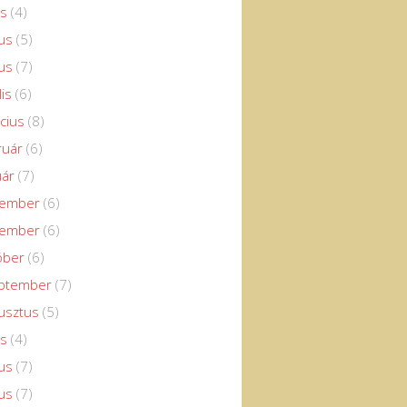
us
(4)
us
(5)
us
(7)
lis
(6)
cius
(8)
ruár
(6)
uár
(7)
cember
(6)
vember
(6)
óber
(6)
eptember
(7)
usztus
(5)
us
(4)
us
(7)
us
(7)