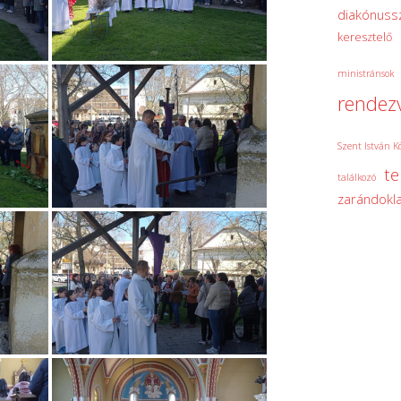
diakónuss
keresztelő
ministránsok
rendez
Szent István K
t
találkozó
zarándokla