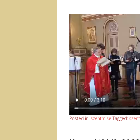
Posted in:
szentmise
Tagged:
szen