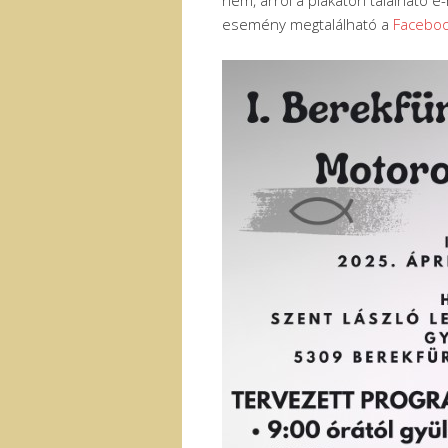
nem, arról a plakáton található e
esemény megtalálható a
Facebo