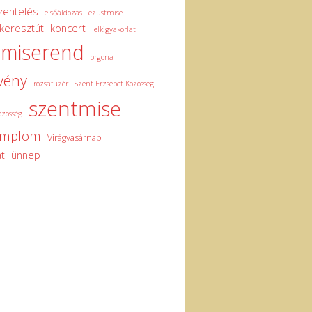
zentelés
elsőáldozás
ezüstmise
keresztút
koncert
lelkigyakorlat
miserend
orgona
vény
rózsafüzér
Szent Erzsébet Közösség
szentmise
özösség
emplom
Virágvasárnap
t
ünnep