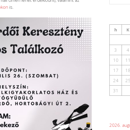
-mail címen lehet érdeklődni), valamint az
okon
is.
h
K
3
4
10
1
17
1
24
2
31
2026. aug