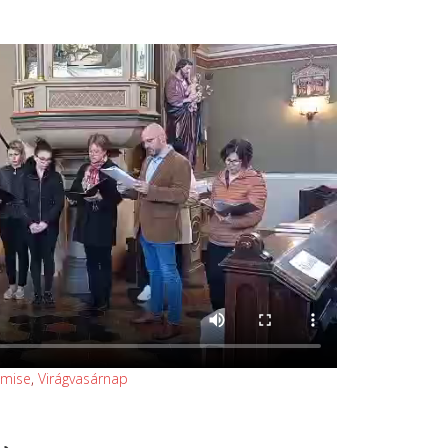
tmise
,
Virágvasárnap