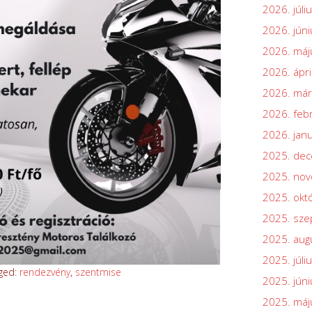
2026. júli
2026. júni
2026. máj
2026. ápri
2026. már
2026. feb
2026. jan
2025. de
2025. no
2025. okt
2025. sz
2025. aug
2025. júli
ged:
rendezvény
,
szentmise
2025. júni
2025. máj