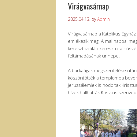
Virágvasárnap
2025.04.13.
by
Admin
Virágvasárnap a Katolikus Egyhá
emlékezik meg. A mai nappal me
kereszthalálán keresztül a húsvé
feltámadásának ünnepe.
A barkaágak megszentelése után p
köszöntötték a templomba bevonu
jeruzsálemiek is hódoltak Krisztu
hívek hallhatták Krisztus szenved