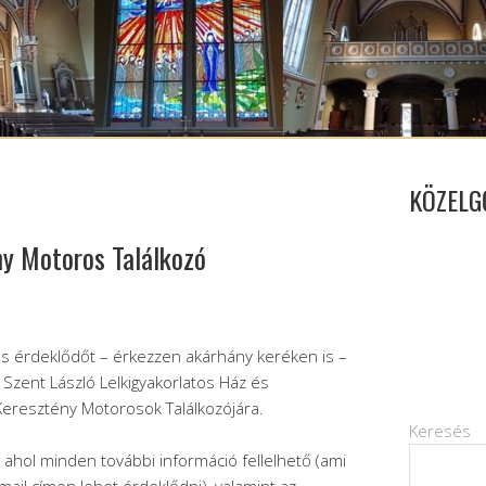
KÖZELG
ny Motoros Találkozó
s érdeklődőt – érkezzen akárhány keréken is –
 Szent László Lelkigyakorlatos Ház és
Keresztény Motorosok Találkozójára.
Keresés
 ahol minden további információ fellelhető (ami