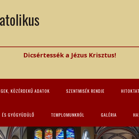
atolikus
Dicsértessék a Jézus Krisztus!
ÉGEK, KÖZÉRDEKŰ ADATOK
SZENTMISÉK RENDJE
HITOKTA
Z ÉS GYÓGYÜDÜLŐ
TEMPLOMUNKRÓL
GALÉRIA
HA