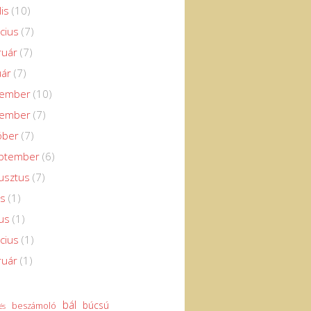
lis
(10)
cius
(7)
ruár
(7)
uár
(7)
cember
(10)
vember
(7)
óber
(7)
eptember
(6)
usztus
(7)
us
(1)
us
(1)
cius
(1)
ruár
(1)
bál
búcsú
beszámoló
és