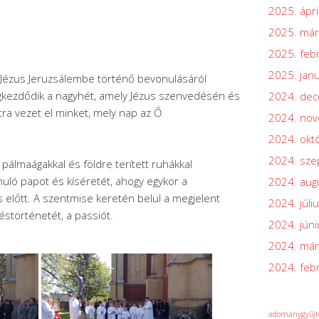
2025. ápri
2025. már
2025. feb
2025. jan
z Jézus Jeruzsálembe történő bevonulásáról
gkezdődik a nagyhét, amely Jézus szenvedésén és
2024. de
tra vezet el minket, mely nap az Ő
2024. no
2024. okt
2024. sz
álmaágakkal és földre terített ruhákkal
ló papot és kíséretét, ahogy egykor a
2024. aug
s előtt. A szentmise keretén belül a megjelent
2024. júli
éstörténetét, a passiót.
2024. júni
2024. már
2024. feb
adománygyűjt