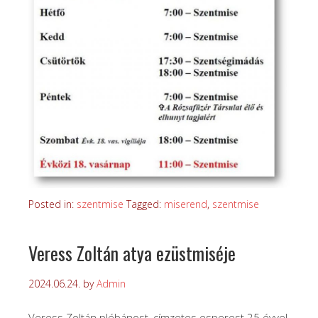
Posted in:
szentmise
Tagged:
miserend
,
szentmise
Veress Zoltán atya ezüstmiséje
2024.06.24.
by
Admin
Veress Zoltán plébánost, címzetes esperest 25 évvel