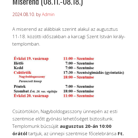
Miserend (08.11.-08.18.)
2024.08.10.
by
Admin
A miserend az alábbiak szerint alakul az augusztus
11-18. közötti időszakban a karcagi Szent István király-
templomban.
Csütörtökön, Nagyboldogasszony ünnepén az esti
szentmise előtt gyónási lehetőséget biztosítunk.
Templomunk búcsúját
augusztus 20-án 10:00
órától
tartjuk, az ünnepi szentmise főcelebránsa
Ft.