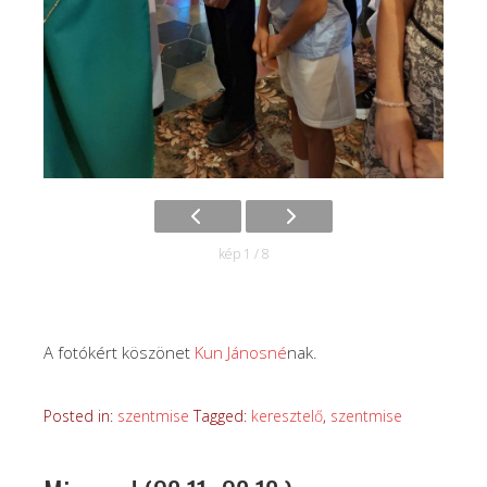
kép 1 / 8
A fotókért köszönet
Kun Jánosné
nak.
Posted in:
szentmise
Tagged:
keresztelő
,
szentmise