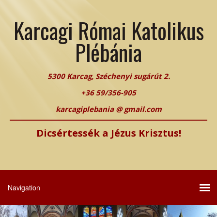
Karcagi Római Katolikus
Plébánia
5300 Karcag, Széchenyi sugárút 2.
+36 59/356-905
karcagiplebania @ gmail.com
Dicsértessék a Jézus Krisztus!