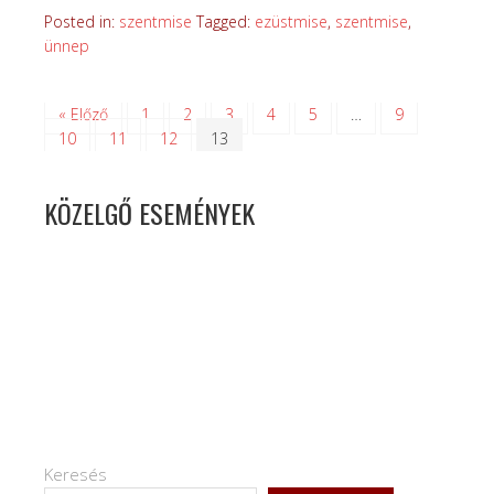
Posted in:
szentmise
Tagged:
ezüstmise
,
szentmise
,
ünnep
« Előző
1
2
3
4
5
…
9
10
11
12
13
KÖZELGŐ ESEMÉNYEK
Keresés