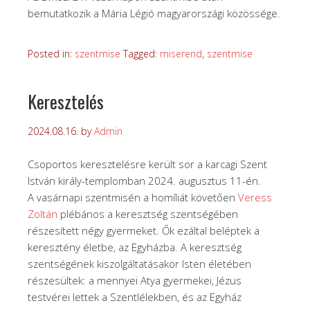
bemutatkozik a Mária Légió magyarországi közössége.
Posted in:
szentmise
Tagged:
miserend
,
szentmise
Keresztelés
2024.08.16.
by
Admin
Csoportos keresztelésre került sor a karcagi Szent
István király-templomban 2024. augusztus 11-én.
A vasárnapi szentmisén a homíliát követően
Veress
Zoltán
plébános a keresztség szentségében
részesített négy gyermeket. Ők ezáltal beléptek a
keresztény életbe, az Egyházba. A keresztség
szentségének kiszolgáltatásakor Isten életében
részesültek: a mennyei Atya gyermekei, Jézus
testvérei lettek a Szentlélekben, és az Egyház