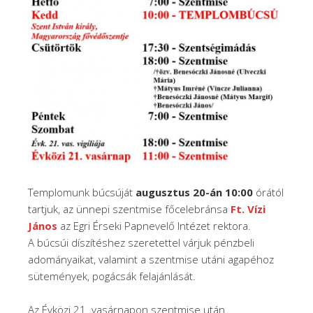
Templomunk búcsúját
augusztus 20-án 10:00
órától
tartjuk, az ünnepi szentmise főcelebránsa
Ft. Vízi
János
az Egri Érseki Papnevelő Intézet rektora.
A búcsúi díszítéshez szeretettel várjuk pénzbeli
adományaikat, valamint a szentmise utáni agapéhoz
sütemények, pogácsák felajánlását.
Az Évközi 21. vasárnapon szentmise után