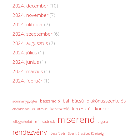
2024. december
(10)
2024. november
(7)
2024. október
(7)
2024. szeptember
(6)
2024. augusztus
(7)
2024. július
(1)
2024. június
(1)
2024. március
(1)
2024. február
(1)
bál
diakónusszentelés
búcsú
beszámoló
adománygyűjtés
keresztút
koncert
keresztelő
elsőáldozás
ezüstmise
miserend
lelkigyakorlat
ministránsok
orgona
rendezvény
rózsafüzér
Szent Erzsébet Közösség