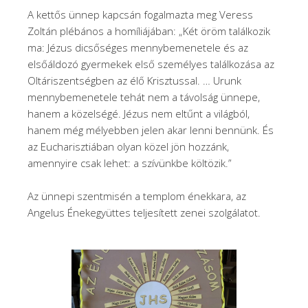
A kettős ünnep kapcsán fogalmazta meg Veress
Zoltán plébános a homíliájában: „Két öröm találkozik
ma: Jézus dicsőséges mennybemenetele és az
elsőáldozó gyermekek első személyes találkozása az
Oltáriszentségben az élő Krisztussal. … Urunk
mennybemenetele tehát nem a távolság ünnepe,
hanem a közelségé. Jézus nem eltűnt a világból,
hanem még mélyebben jelen akar lenni bennünk. És
az Eucharisztiában olyan közel jön hozzánk,
amennyire csak lehet: a szívünkbe költözik.”
Az ünnepi szentmisén a templom énekkara, az
Angelus Énekegyüttes teljesített zenei szolgálatot.