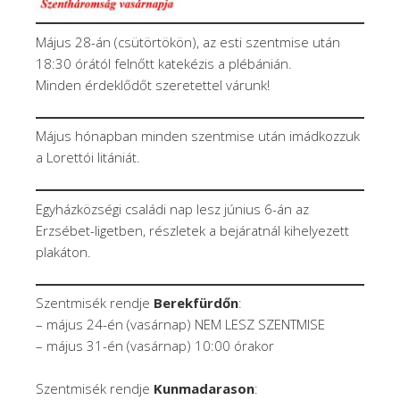
Május 28-án (csütörtökön), az esti szentmise után
18:30 órától felnőtt katekézis a plébánián.
Minden érdeklődőt szeretettel várunk!
Május hónapban minden szentmise után imádkozzuk
a Lorettói litániát.
Egyházközségi családi nap lesz június 6-án az
Erzsébet-ligetben, részletek a bejáratnál kihelyezett
plakáton.
Szentmisék rendje
Berekfürdőn
:
– május 24-én (vasárnap) NEM LESZ SZENTMISE
– május 31-én (vasárnap) 10:00 órakor
Szentmisék rendje
Kunmadarason
: