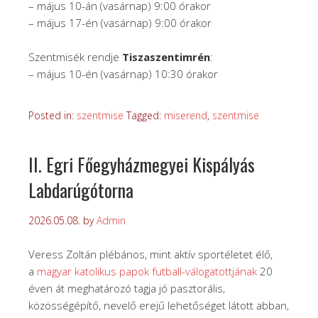
– május 10-án (vasárnap) 9:00 órakor
– május 17-én (vasárnap) 9:00 órakor
Szentmisék rendje
Tiszaszentimrén
:
– május 10-én (vasárnap) 10:30 órakor
Posted in:
szentmise
Tagged:
miserend
,
szentmise
II. Egri Főegyházmegyei Kispályás
Labdarúgótorna
2026.05.08.
by
Admin
Veress Zoltán plébános, mint aktív sportéletet élő,
a
magyar katolikus papok futball-válogatottjának
20
éven át meghatározó tagja jó pasztorális,
közösségépítő, nevelő erejű lehetőséget látott abban,