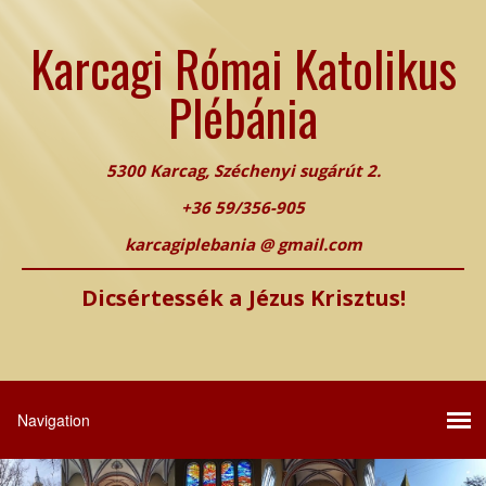
Karcagi Római Katolikus
Plébánia
5300 Karcag, Széchenyi sugárút 2.
+36 59/356-905
karcagiplebania @ gmail.com
Dicsértessék a Jézus Krisztus!