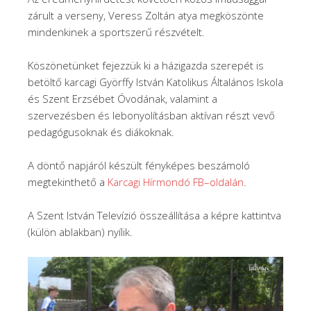
zárult a verseny, Veress Zoltán atya megköszönte
mindenkinek a sportszerű részvételt.
Köszönetünket fejezzük ki a házigazda szerepét is
betöltő karcagi Györffy István Katolikus Általános Iskola
és Szent Erzsébet Óvodának, valamint a
szervezésben és lebonyolításban aktívan részt vevő
pedagógusoknak és diákoknak.
A döntő napjáról készült fényképes beszámoló
megtekinthető a
Karcagi
Hírmondó
FB
–
oldalán
.
A Szent István Televízió összeállítása a képre kattintva
(külön ablakban) nyílik.