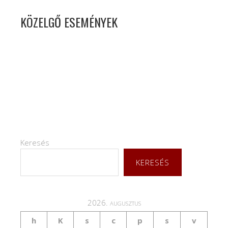
KÖZELGŐ ESEMÉNYEK
Keresés
KERESÉS
2026. augusztus
h
K
s
c
p
s
v