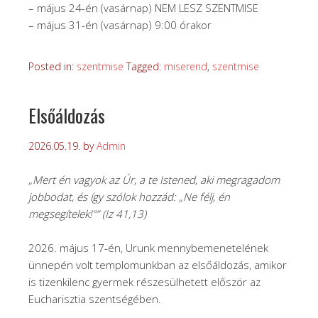
– május 24-én (vasárnap) NEM LESZ SZENTMISE
– május 31-én (vasárnap) 9:00 órakor
Posted in:
szentmise
Tagged:
miserend
,
szentmise
Elsőáldozás
2026.05.19.
by
Admin
„Mert én vagyok az Úr, a te Istened, aki megragadom
jobbodat, és így szólok hozzád: „Ne félj, én
megsegítelek!”” (Iz 41,13)
2026. május 17-én, Urunk mennybemenetelének
ünnepén volt templomunkban az elsőáldozás, amikor
is tizenkilenc gyermek részesülhetett először az
Eucharisztia szentségében.