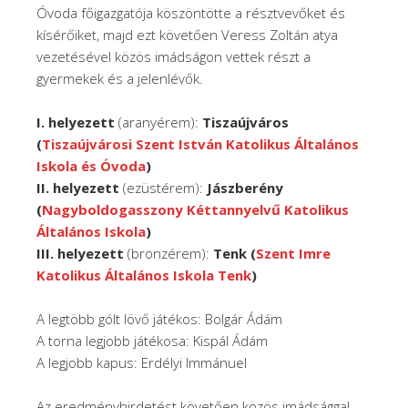
Óvoda főigazgatója köszöntötte a résztvevőket és
kísérőiket, majd ezt követően Veress Zoltán atya
vezetésével közös imádságon vettek részt a
gyermekek és a jelenlévők.
I. helyezett
(aranyérem):
Tiszaújváros
(
Tiszaújvárosi Szent István Katolikus Általános
Iskola és Óvoda
)
II. helyezett
(ezüstérem):
Jászberény
(
Nagyboldogasszony Kéttannyelvű Katolikus
Általános Iskola
)
III. helyezett
(bronzérem):
Tenk (
Szent Imre
Katolikus Általános Iskola Tenk
)
A legtöbb gólt lövő játékos: Bolgár Ádám
A torna legjobb játékosa: Kispál Ádám
A legjobb kapus: Erdélyi Immánuel
Az eredményhirdetést követően közös imádsággal