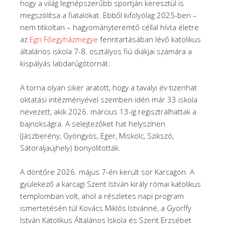
hogy a világ legnépszerűbb sportján keresztül is
megszólítsa a fiatalokat. Ebből kifolyólag 2025-ben –
nem titkoltan – hagyományteremtő céllal hívta életre
az
Egri Főegyházmegye
fenntartásában lévő katolikus
általános iskola 7-8. osztályos fiú diákjai számára a
kispályás labdarúgótornát.
A torna olyan siker aratott, hogy a tavalyi év tizenhat
oktatási intézményével szemben idén már 33 iskola
nevezett, akik 2026. március 13-ig regisztrálhattak a
bajnokságra. A selejtezőket hat helyszínen
(Jászberény, Gyöngyös, Eger, Miskolc, Szikszó,
Sátoraljaújhely) bonyolították.
A döntőre 2026. május 7-én került sor Karcagon. A
gyülekező a karcagi Szent István király római katolikus
templomban volt, ahol a részletes napi program
ismertetésén túl Kovács Miklós Istvánné, a Györffy
István Katolikus Általános Iskola és Szent Erzsébet