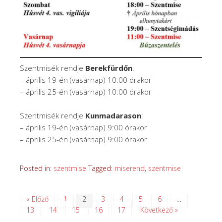
Szentmisék rendje
Berekfürdőn
:
– április 19-én (vasárnap) 10:00 órakor
– április 25-én (vasárnap) 10:00 órakor
Szentmisék rendje
Kunmadarason
:
– április 19-én (vasárnap) 9:00 órakor
– április 25-én (vasárnap) 9:00 órakor
Posted in:
szentmise
Tagged:
miserend
,
szentmise
« Előző
1
2
3
4
5
6
…
13
14
15
16
17
Következő »