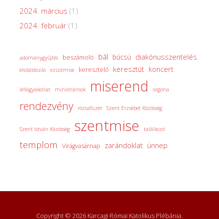
2024. március
(1)
2024. február
(1)
bál
diakónusszentelés
búcsú
beszámoló
adománygyűjtés
keresztút
koncert
keresztelő
elsőáldozás
ezüstmise
miserend
lelkigyakorlat
ministránsok
orgona
rendezvény
rózsafüzér
Szent Erzsébet Közösség
szentmise
Szent István Közösség
találkozó
templom
zarándoklat
ünnep
Virágvasárnap
Copyright © 2026 Karcagi Római Katolikus Plébánia.