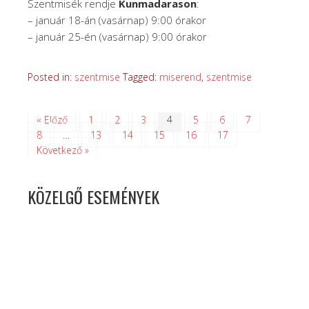
Szentmisék rendje
Kunmadarason
:
– január 18-án (vasárnap) 9:00 órakor
– január 25-én (vasárnap) 9:00 órakor
Posted in:
szentmise
Tagged:
miserend
,
szentmise
« Előző
1
2
3
4
5
6
7
8
…
13
14
15
16
17
Következő »
KÖZELGŐ ESEMÉNYEK