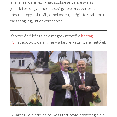
amire mindannyiunknak szüksége van: egymás
jelenlétére, figyelmes beszélgetésekre, zenére,
táncra – egy kulturált, emelkedett, mégis felszabadult
társasági együttlét keretében.
Kapcsolódó képgaléria megtekinthető a
Karcag
TV
Facebook-oldalán, mely a képre kattintva érhető el.
A Karcag Televízió bálról készített rövid összefoglalója