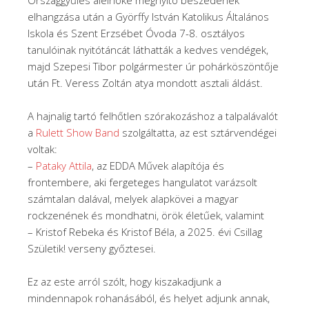
elhangzása után a Györffy István Katolikus Általános
Iskola és Szent Erzsébet Óvoda 7-8. osztályos
tanulóinak nyitótáncát láthatták a kedves vendégek,
majd Szepesi Tibor polgármester úr pohárköszöntője
után Ft. Veress Zoltán atya mondott asztali áldást.
A hajnalig tartó felhőtlen szórakozáshoz a talpalávalót
a
Rulett Show Band
szolgáltatta, az est sztárvendégei
voltak:
–
Pataky Attila
, az EDDA Művek alapítója és
frontembere, aki fergeteges hangulatot varázsolt
számtalan dalával, melyek alapkövei a magyar
rockzenének és mondhatni, örök életűek, valamint
– Kristof Rebeka és Kristof Béla, a 2025. évi Csillag
Születik! verseny győztesei.
Ez az este arról szólt, hogy kiszakadjunk a
mindennapok rohanásából, és helyet adjunk annak,