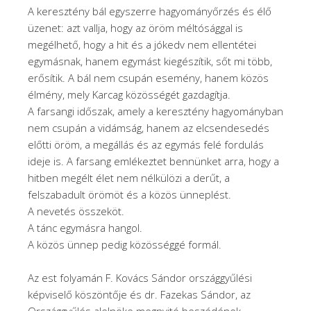
A keresztény bál egyszerre hagyományőrzés és élő
üzenet: azt vallja, hogy az öröm méltósággal is
megélhető, hogy a hit és a jókedv nem ellentétei
egymásnak, hanem egymást kiegészítik, sőt mi több,
erősítik. A bál nem csupán esemény, hanem közös
élmény, mely Karcag közösségét gazdagítja.
A farsangi időszak, amely a keresztény hagyományban
nem csupán a vidámság, hanem az elcsendesedés
előtti öröm, a megállás és az egymás felé fordulás
ideje is. A farsang emlékeztet bennünket arra, hogy a
hitben megélt élet nem nélkülözi a derűt, a
felszabadult örömöt és a közös ünneplést.
A nevetés összeköt.
A tánc egymásra hangol.
A közös ünnep pedig közösséggé formál.
Az est folyamán F. Kovács Sándor országgyűlési
képviselő köszöntője és dr. Fazekas Sándor, az
Országgyűlés alelnöke megnyitó beszédének