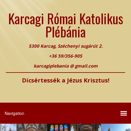
Karcagi Római Katolikus
Plébánia
5300 Karcag, Széchenyi sugárút 2.
+36 59/356-905
karcagiplebania @ gmail.com
Dicsértessék a Jézus Krisztus!