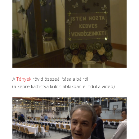
A
Tények
rövid összeállítása a bálról
(a képre kattintva külön ablakban elindul a videó)