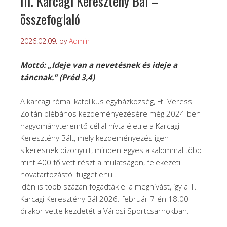
III. Karcagi Keresztény Bál –
összefoglaló
2026.02.09.
by
Admin
Mottó: „Ideje van a nevetésnek és ideje a
táncnak.” (Préd 3,4)
A karcagi római katolikus egyházközség, Ft. Veress
Zoltán plébános kezdeményezésére még 2024-ben
hagyományteremtő céllal hívta életre a Karcagi
Keresztény Bált, mely kezdeményezés igen
sikeresnek bizonyult, minden egyes alkalommal több
mint 400 fő vett részt a mulatságon, felekezeti
hovatartozástól függetlenül.
Idén is több százan fogadták el a meghívást, így a III.
Karcagi Keresztény Bál 2026. február 7-én 18:00
órakor vette kezdetét a Városi Sportcsarnokban.