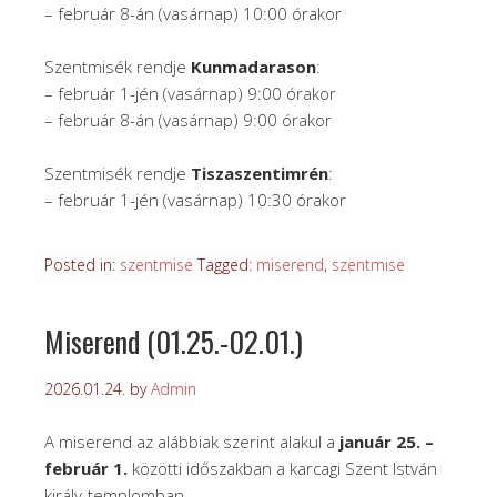
– február 8-án (vasárnap) 10:00 órakor
Szentmisék rendje
Kunmadarason
:
– február 1-jén (vasárnap) 9:00 órakor
– február 8-án (vasárnap) 9:00 órakor
Szentmisék rendje
Tiszaszentimrén
:
– február 1-jén (vasárnap) 10:30 órakor
Posted in:
szentmise
Tagged:
miserend
,
szentmise
Miserend (01.25.-02.01.)
2026.01.24.
by
Admin
A miserend az alábbiak szerint alakul a
január 25. –
február 1.
közötti időszakban a karcagi Szent István
király-templomban.