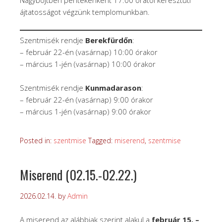
ájtatosságot végzünk templomunkban.
Szentmisék rendje
Berekfürdőn
:
– február 22-én (vasárnap) 10:00 órakor
– március 1-jén (vasárnap) 10:00 órakor
Szentmisék rendje
Kunmadarason
:
– február 22-én (vasárnap) 9:00 órakor
– március 1-jén (vasárnap) 9:00 órakor
Posted in:
szentmise
Tagged:
miserend
,
szentmise
Miserend (02.15.-02.22.)
2026.02.14.
by
Admin
A miserend az alábbiak szerint alakul a
február 15. –