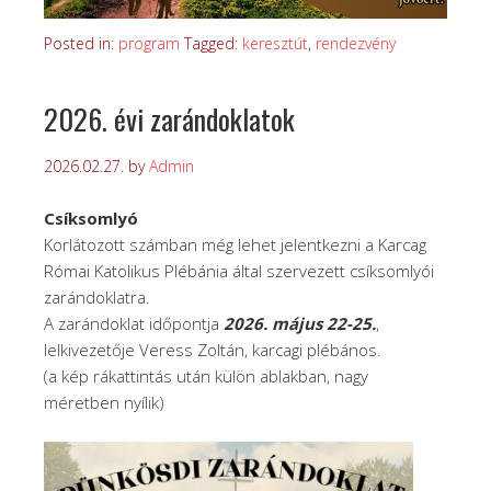
Posted in:
program
Tagged:
keresztút
,
rendezvény
2026. évi zarándoklatok
2026.02.27.
by
Admin
Csíksomlyó
Korlátozott számban még lehet jelentkezni a Karcag
Római Katolikus Plébánia által szervezett csíksomlyói
zarándoklatra.
A zarándoklat időpontja
2026. május 22-25.
,
lelkivezetője Veress Zoltán, karcagi plébános.
(a kép rákattintás után külön ablakban, nagy
méretben nyílik)